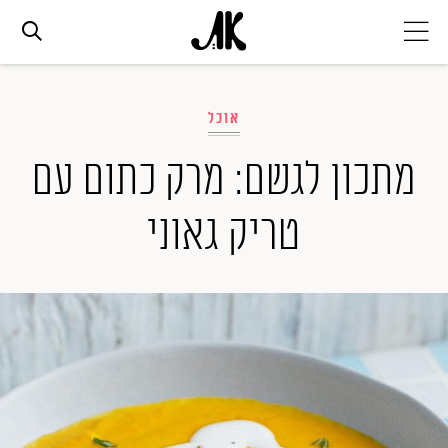
אג׳נדה
אוכל
אופנה
מתכון לגשם: מרק כתום עם
טריק גאוני
ביוטי
סלבס
ערוצים נוספים
המגזין