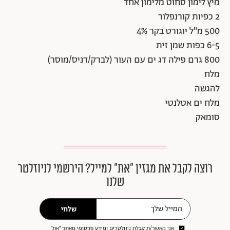
מיץ לימון סחוט מלימון אחד
2 כפיות קורנפלור
500 מ"ל יוגורט בקר 4%
6-5 כפות שמן זית
800 גרם פילה דג ים עם העור (לברק/דניס/מוסר)
מלח
להגשה
מלח ים אטלנטי
סומאק
רוצה לקבל את מגזין ״את״ למייל? הירשמי לניוזלטר
שלנו
שלחי
אני מאשר/ת קבלת ניוזלטרים ומידע פרסומי מאתר ״את״