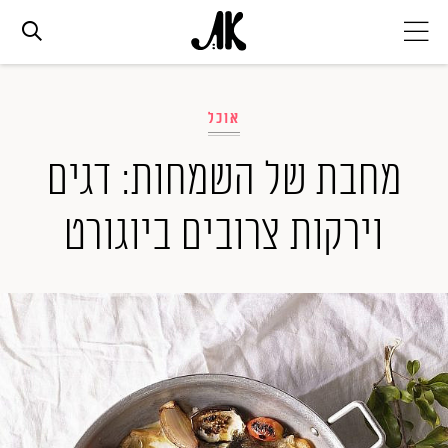
אג׳נדה
אוכל
אופנה
מחבת של השמחות: דגים
וירקות צרובים ביוגורט
ביוטי
סלבס
ערוצים נוספים
המגזין