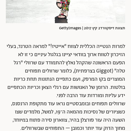
תצוגת דיסקוורד2 קיץ 2017 | GettyImages
למרות הנטייה הכללית לצווח "אייטיז!" למראה הטרנד, בעלי
הזיכרון לטווח ארוך בוודאי יציינו בגלגול עיניים כי זו לא
הפעם הראשונה שהקהל נאלץ להתמודד עם שרוולי "רגל
טלה" (Giggot בצרפתית), כלומר שרוולים תפוחים
המוצרים בקו המרפק, ועם כתפיים הנתונות תחת כריות
בולטות. הרומן של האנושות עם רגלי הצאן וכריות הכתפיים
ידע עליות ומורדות עוד הרבה לפני.
שרוולים תפוחים ובומבסטיים נראו עוד מתקופת הרנסנס,
כשציורים של נסיכות מהמאה ה־19, למשל, מלמדים שצו
השעה היה עור פורצלן בהיר, צווארון סירה פתוח במיוחד,
מחוך הדוק עוד יותר וכמובן – התפוחים שבשרוולים.