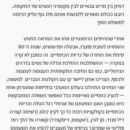
דמיון בין מדים צבאיים לבין מקטורני הנשים של התקופה,
רובם ככולם משווים ללובשות אותם פלג גוף עליון הדומה
למשולש הפוך.
אחרי שההיפים הרומנטיים זנחו את המראה החנוט
והמחויט לטובת פונצ'ו, אבטלה ופרעושים, שנות ה־80
סימלו את החזרה של כריות הכתפיים. זה כמובן לא קרה
במקרה – ההשתלבות ההולכת וגדלה של נשים בדרגים
הניהוליים, כמו גם החיבה התקופתית העצומה לעוצמה
ולכסף, הצריכו אותן ליישר קו עם הקולגות הגברים. למעשה,
שני המינים התהלכו בעולם המערבי בחליפות שמטרתן אחת
– להציג כתפיים מאיימות ככל האפשר.השאלה המתבקשת
היא כמובן האם הופעתם של שרוולי רגל הטלה וכריות
הכתפיים בקולקציות רבות כל כך לקיץ 2017 (רשימה קצרה:
ז'יל סנדר, סן לורן, ג'אקמוס, דיסקוורד) קשורה אל הלך רוח
פוליטי או שמדובר בניסיון של מעצבים להפיג את השעמום