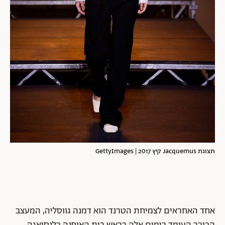
תצוגת Jacquemus קיץ 2017 | GettyImages
אחד האחראים לצמיחת הטרנד הוא דמנה גווסליה, המעצב
הכוכב העומד בימים אלה בראש בית האופנה בלנסיאגה