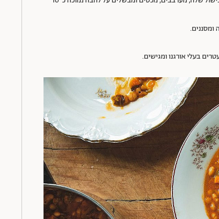
העגבניות בעזרת כף. מוסיפים את השעועית וכחצי כוס ממי הבישול שלה, מערבבים, מכסים ומבשלים על להבה נמוכה כ־10
ומסננים.
רים בעלי אורגנו ומגישים.