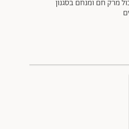
ול מרק חם ומנחם בסגנון
ם