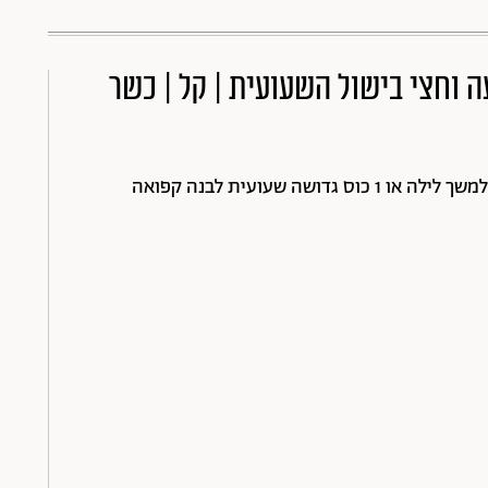
ת | 30 דקות + שעה וחצי בישול השעועית | קל | כשר