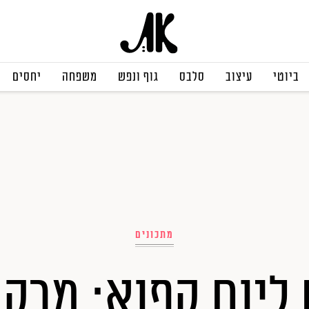
ביוטי
עיצוב
סלבס
גוף ונפש
משפחה
יחסים
מתכונים
ליום קפוא: מרק