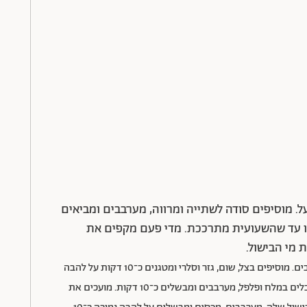
יר שעועית וממלאים מים עד 3 ס"מ מעל. מוסיפים סודה לשתייה ומרווה, מערבבים ומביאים
או עד שהשעועית מתרככת. מדי פעם מקפים את
 מי הבישול.
מחממים שמן זית בסיר רחב, מוסיפים פלפל שאטה ומערבבים. מוסיפים בצל, שום, גזר וסלרי ומטגנים כ־10 דקות על להבה
נמוכה־בינונית, עד שהירקות מתרככים. מוסיפים עגבניות, מתבלים במלח ופלפל, מערבבים ומבשלים כ־10 דקות. מועכים את