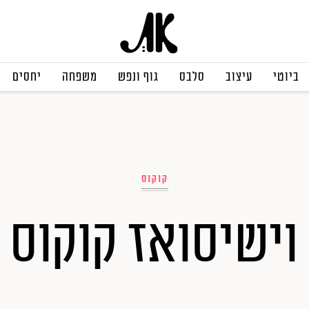
ביוטי
עיצוב
סלבס
גוף ונפש
משפחה
יחסים
קוקוס
וישיסואז קוקוס