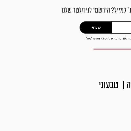
״ למייל? הירשמי לניוזלטר שלנו
שלחי
וזלטרים ומידע פרסומי מאתר ״את״