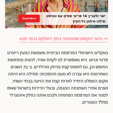
ישר ולעניין: 14 פריטי פסים עם טוויסט
Read More
שילכו איתכן כל הקיץ
>> היער הקסום שמסתתר בתוך דופלקס בכפר סבא
באקלים הישראלי המרפסת הביתית משמשת כמעין ריזורט
פרטי ונגיש. היא מאפשרת לנו לקחת אוויר, להנות מתחושת
החופש וכן, גם לתפוס קצת מרחק מהילדים. ב-75 השנים
האחרונות היא עברה לא מעט תהפוכות: תחילה היא היתה
מקום המפלט היחיד לאדות קצת את הזיעה בבתי השחי,
ושנים אחרי השתנתה המגמה, ובעלי הדירות בישראל שאפו
לסגור את המרפסת הפתוחה ולנכס אותה כחלק אינטגרלי
מחלל המגורים.