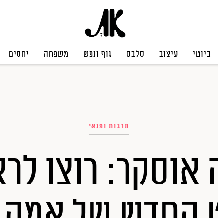
ביוטי
עיצוב
סלבס
גוף ונפש
משפחה
יחסים
תרבות ופנאי
 אוסקר: רוצו לר
 החדש של אמה ס