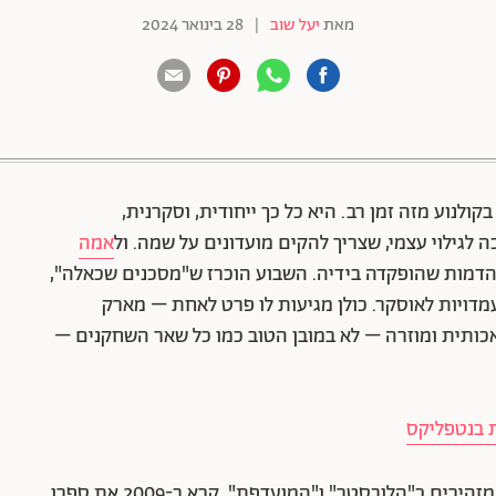
מאת
יעל שוב
|
28 בינואר 2024
88 שיתופים | 132 צפיות
לנוע מזה זמן רב. היא כל כך ייחודית, וסקרנית,
 לגילוי עצמי, שצריך להקים מועדונים על שמה. ול
אמה
דמות שהופקדה בידיה. השבוע הוכרז ש"מסכנים שכאלה",
ת אריה הזהב בפסטיבל ונציה, זכה ב-11 מועמדויות לאוסקר. כולן מגיעות לו פרט לאחת – מארק
אכותית ומוזרה – לא במובן הטוב כמו כל שאר השחקנים –
הבמאי הפנומנלי יורגוס לנטימוס, יוצרם של סרטים מזהירים כ"הלובסטר" ו"המועדפת", קרא ב-2009 את ספרו