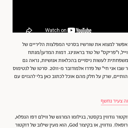
אפשר למצוא את שורשיו בסרטי המפלצות הליריים של
ייל, ו"פריקס" של טוד בראונינג. דמות המדען/מנתח
משפחתית לעשות ניסויים בהכלאות אנושיות, נראה גם
ב"עיניים ללא פנים" של ז'ורז' פרנז'ו מ-1960 וב"העור שבו אני חי" של פדרו אלמודובר מ-2011. סרטו של לנטימוס
ותיים, שרק על חלק מהם אוכל לכתוב כאן בלי להגזים עם
ור גודווין בקסטר, בגילומו המרגש של ווילם דפו הנפלא,
שהיה צריך לזכות במועמדות שניתנה בטעות למרק רופאלו. גודווין, או בקיצור God, הוא מעין שילוב של דוקטור