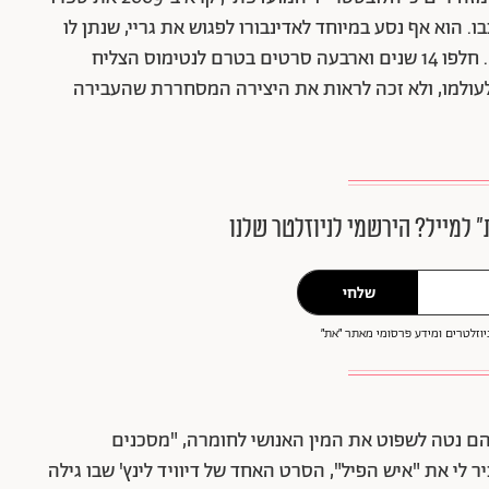
. הוא אף נסע במיוחד לאדינבורו לפגוש את גריי, שנתן לו
את ברכתו על בסיס צפייה בסרטו הנושך "שיני כלב". חלפו 14 שנים וארבעה סרטים בטרם לנטימוס הצליח
לעולמו, ולא זכה לראות את היצירה המסחררת שהעבירה
״ למייל? הירשמי לניוזלטר שלנו
שלחי
וזלטרים ומידע פרסומי מאתר ״את״
בהם נטה לשפוט את המין האנושי לחומרה, "מסכנים
לי את "איש הפיל", הסרט האחד של דיוויד לינץ' שבו גילה