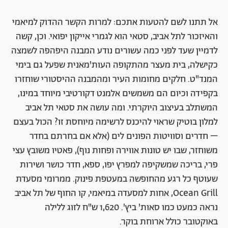
אל תתנו לשם להטעות אתכם: למרות הקשר ההדוק למיאמי
והאיזכור לתל אביב, סטאי הוא לגמרי אייקון יפואי. וכן, קשה
לדמיין שעד לפני כמה עשורים נודע המבנה היפהפה לשמצה
כקישלה, בית מעצר מהתקופה העות'מאנית שפעל גם בימי
המנד"ט. חלקים מחומות העיר ומהמבנה ההיסטורי שוחזרו
בקפידה וכיום הם משמשים אלמנט דקורטיבי מיוחד במינו,
המשתלב בעיצוב היוקרתי. ומה עושה את סטאי תל אביב
למלון בוטיק שראוי להיכנס לרשימה מיוחסת זו? הכול בעצם
– חדרים וסוויטות הפונים לים (אלא אם בחרתם בחדר
משוחזר, שבו יש טונות אווירה ופחות נוף), פאטיו משובץ עצי
פרי, בריכה שמשקיפה למפרץ יפו, ספא, חדר כושר ושירות
שעוטף כל רגע מהחופשה במעטפת פינוק. ממרומי מסעדת
Ocean Grill, אחות למסעדה במיאמי, קו החוף של תל אביב
נראה כמעט כמו סאות' ביץ'. 1,620 ש"ח לזוג ללילה
באוקטובר כולל ארוחת בוקר.