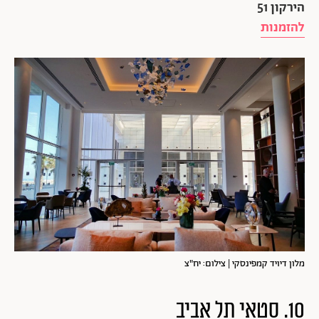
הירקון 51
להזמנות
מלון דיויד קמפינסקי | צילום: יח"צ
10. סטאי תל אביב