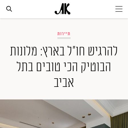
אג׳נדה
תיירות
אופנה
להרגיש חו"ל בארץ: מלונות
הבוטיק הכי טובים בתל
ביוטי
אביב
סלבס
ערוצים נוספים
המגזין