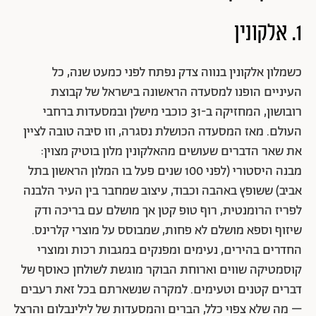
1. אלקונין
כשמלון אלקונין בנווה צדק נפתח לפני כמעט שנה, כל
העיניים הופנו למסעדה הראשונה בישראל של קבוצת
רובושון, המחזיקה ב-31 כוכבי מישלן ובמסעדות ברחבי
העולם. מאז המסעדה הכושלת נסגרה, וזו סיבה טובה לציין
את שאר הדברים שעושים מהאלקונין מלון בוטיק מצוין:
מבנה היסטורי (לפני 100 שנים פעל בו המלון הראשון בתל
אביב) ששופץ באהבה וכבוד, עיצוב שמחבר בין העיר הלבנה
לפריז הרומנטית, רוף טופ קטן אך מושלם עם בריכה ודק
שיזוף וספא מושלם לא פחות, שמבוסס על מוצרי קלרינס.
החדרים בהירים, נעימים ומפנקים במגבות רכות ומוצרי
קוסמטיקה שווים וארוחת הבוקר מוגשת לשולחן כאוסף של
דברים קטנים וטעימים. למקרה שנשארתם בכל זאת רעבים
– מה שלא צפוי כלל, הברים והמסעדות של לילינבלום והרצל