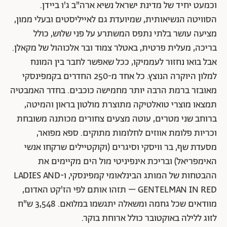
וכמעט יחיד של מדינת ישראל נשיא ארה"ב ג'ו ביידן.
הסוויטה הנשיאותית, שמיועדת גם לאייליסטים ובעלי ממון,
מציעה עושר בלתי נתפס המשתרע על פני שלוש, כולל
בריכה, מעלית פרטית, באטלר צמוד ובר אלכוהול של מקאלן.
אבל בואו נחזור לעממיקו, ככל שאפשר לחבר בין המונח
למלון היוקרה הנוצץ. כל אחד מ-250 החדרים בקמפינסקי
מאובזר ברמת הרבה יותר מחמישה כוכבים. בחדר האמבטיה
תמצאו מוצרי טואלטיקה מתוצרת מולטון בראון והמיטה,
ברוחב שני מטרים, עוטה מצעים צחורים מכותנה משובחת
וכריות פלומת אווזים לחלומות מתוקים. ספא מפואר,
מסעדת שף, בר וויסקי וסיגרים (וקוקטיילים שרקחו אנשי
האימפריאל) ובריכת אינפיניטי מול הים מקיימים את
ההבטחות של המותג הבינלאומי קמפינסקי, ו-LADIES AND
GENTELMAN IN RED – תזהו אותם לפי הז'קט האדום,
מוודאים שכל גחמה ומשאלה יתגשמו במלואם. 3,548 ש"ח
לזוג ללילה באוקטובר כולל ארוחת בוקר.