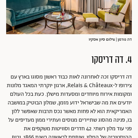
דה נורמן | צילום סיון אסקיו
4. דה דריסקו
דה דריסקו זכה לאחרונה לאות כבוד ראשון מסוגו בארץ עם
צירופו ל-Relais & Châteaux, ארגון יוקרתי המאגד מלונות
ומקומות אירוח מיוחדים ומסעדות מישלן. כעת בכל העולם
יודעים את מה שבישראל ידוע מזמן, שמלון הבוטיק במושבה
האמריקאית הוא לא פחות מאשר נכס תרבות שאפשר ללון
בו, פנינה מהסוג שתיירים מנוסים ועתירי ממון מעדיפים על
פני עוד מלון רשתי. 42 חדרים וסוויטות משקפים את
ההיסטוריה של המלון, שנפתח לראשונה בשנת 1866, ורוף