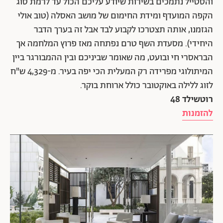
והסטייל נתמכים בשירות שיודע עליכם הכול עד לרמת סוג
הקפה המועדף ומידת החימום של מושב האסלה (טוב אולי
הגזמנו, אותה תצטרכו לקבוע לבד אבל זה בערך הדבר
היחידי). מסעדת השף טרם נפתחה מאז פרוץ המלחמה אך
הבראסרי חי ובועט, מה שאומר שביניכם ובין ההמבורגר ביין
המיתולוגי מפרידה רק המעלית הכי יפה בעיר. מ-4,329 ש"ח
לזוג ללילה באוקטובר כולל ארוחת בוקר.
רוטשילד 48
להזמנות