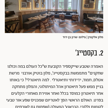
מלון אלקונין | צילום: שרון בן-דוד
2. בקסטייג'
האמרה שטבע שייקספיר הקובעת ש"כל העולם במה וכולנו
שחקנים" מתממשת בבקסטייג', מלון בוטיק אורבני מרשת
אטלס, חמוד, ידידותי ותיאטרלי . למה תיאטרלי? כי באותו
בניין ממש פעל תיאטרון אהל המיתולוגי, והמלון מתחקה
אחר תיאטרון כמוסד בכלל ואחר אווירת מאחורי הקלעים
בפרט. האולם הראשי הפך לאטריום שמכניס שפע אור טבעי
לקומות וללובי, הבראנץ' המעולה (שפתוח גם לאורחים