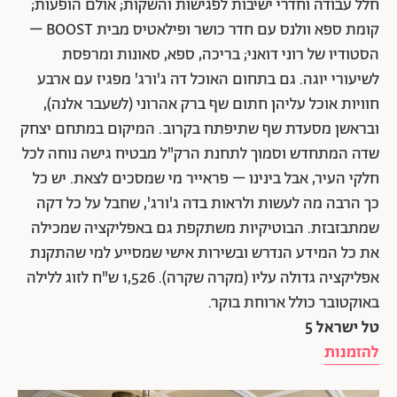
חלל עבודה וחדרי ישיבות לפגישות והשקות; אולם הופעות;
קומת ספא וולנס עם חדר כושר ופילאטיס מבית BOOST –
הסטודיו של רוני דואני; בריכה, ספא, סאונות ומרפסת
לשיעורי יוגה. גם בתחום האוכל דה ג'ורג' מפגיז עם ארבע
חוויות אוכל עליהן חתום שף ברק אהרוני (לשעבר אלנה),
ובראשן מסעדת שף שתיפתח בקרוב. המיקום במתחם יצחק
שדה המתחדש וסמוך לתחנת הרק"ל מבטיח גישה נוחה לכל
חלקי העיר, אבל בינינו – פראייר מי שמסכים לצאת. יש כל
כך הרבה מה לעשות ולראות בדה ג'ורג', שחבל על כל דקה
שמתבזבזת. הבוטיקיות משתקפת גם באפליקציה שמכילה
את כל המידע הנדרש ובשירות אישי שמסייע למי שהתקנת
אפליקציה גדולה עליו (מקרה שקרה). 1,526 ש"ח לזוג ללילה
באוקטובר כולל ארוחת בוקר.
טל ישראל 5
להזמנות