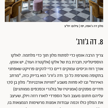
מלון דה ג'אפה, יפו | צילום: יח"צ
8. דה ג'ורג'
צריך הרבה אומץ כדי לפתוח מלון תוך כדי מלחמה. לאלקו
הוספיטליטי, חברת בת של אלקו (אלקטרה ועוד), יש אומץ,
אורך רוח וכיסים עמוקים דיים כדי להקים פרויקט שאפתני
בתקופה מוטרפת כל כך. ודה ג'ורג' הוא בדיוק כזה, "מרחב
האירוח" ובו לא פחות משבע "חוויות אורבניות": מלון בן 170
חדרים מפנקים (אמניטיז של בולגרי וכפכפים ממותגים)
עליהם חתום מעצב העל הספרדי לזארו רוזה ויולן, שעיצב
את המלון כולו וכמה עבודות אמנות מרשימות הנמצאות בו;