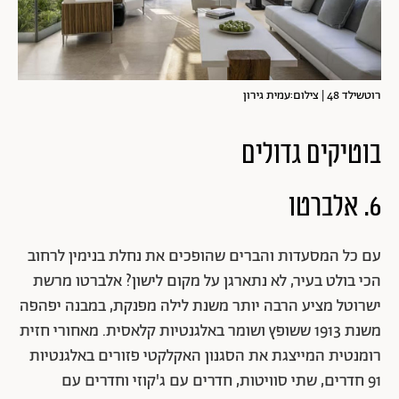
רוטשילד 48 | צילום:עמית גירון
בוטיקים גדולים
6. אלברטו
עם כל המסעדות והברים שהופכים את נחלת בנימין לרחוב
הכי בולט בעיר, לא נתארגן על מקום לישון? אלברטו מרשת
ישרוטל מציע הרבה יותר משנת לילה מפנקת, במבנה יפהפה
משנת 1913 ששופץ ושומר באלגנטיות קלאסית. מאחורי חזית
רומנטית המייצגת את הסגנון האקלקטי פזורים באלגנטיות
91 חדרים, שתי סוויטות, חדרים עם ג'קוזי וחדרים עם