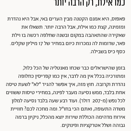
כמו אילת, רק הרבה יותר
פאפוס, היא אמנם הקטנה מבין הערים באי, אבל היא נהדרת
ומזמינה, קצת כמו אילת, אבל הרבה יותר. תשאלו את
שאקירה שהתאהבה במקום ובשנה שחלפה רכשה בו וילת
פאר, שדומות לה נמכרות כיום במחיר של 17 מיליון שקלים.
כסף כיס בשבילה.
בזמן שהישראלים כבר שכחו מאנטליה של הכל כלול,
ומתורכיה בכלל אין מה לדבר, אין כמו קפריסין כחלופה
נהדרת וקרובה. חוץ מזה, איך אפשר להגיד "לא" לשעת טיסה
אחת בלבד, ממש נסיעה מעבר לפינה, במחירי טיסות ששווים
לכל נפש (מ-207 דולר). ועוד רבע שעה בלבד נסיעה למלון
משדה התעופה, ואתם הכי בחו"ל. ומה מחכה לכם? חוויית
אירוח מדהימה הכוללת שירות יוצא מהכלל, ניקיון ברמה
גבוהה ושלל אטרקציות ופינוקים.