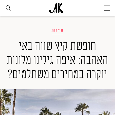
אג׳נדה
תיירות
אופנה
חופשת קיץ שווה באי
האהבה: איפה גילינו מלונות
ביוטי
יוקרה במחירים משתלמים?
סלבס
ערוצים נוספים
המגזין