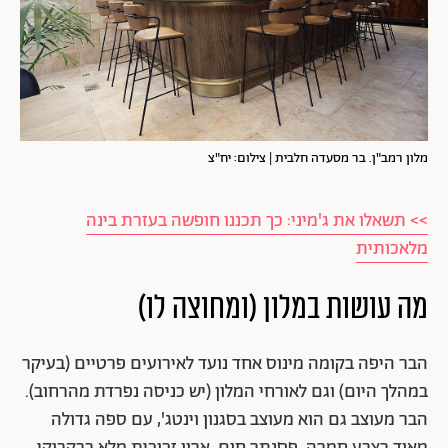
מלון רמב"ן. בר מסעדה חלבית | צילום: יח"צ
>> תשאלו את ג'מיני: כך תכננו חופשה בעזרת בינה
מלאכותית
מה עושות במלון (ומחוצה לו)
הבר היפה בקומה מינוס אחד נועד לאירועים פרטיים (בעיקר
במהלך היום) וגם לאורחי המלון (יש כניסה נפרדת מהרחוב).
הבר מעוצב גם הוא מעוצב בסגנון וינטג', עם ספה גדולה
מאוד בצבע חמרה, פסנתר חום, ארון זכוכית מלא בבקבוקי