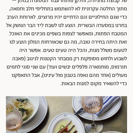
של קבוצת מחניודה, וחלקן פותחו עבור המסעדה במלון –
מתוך החלטה עקרונית לא להשתמש בתחליפי חלב וחמאה,
כדי שגם החילוניים וגם הדתיים יהיו מרוצים. לארוחת הערב
בחרנו במסעדה הבשרית. הוצע לנו לשבת ליד הבר הנושק אל
המטבח הפתוח, ומאפשר לצפות בשפים מכינים את האוכל.
זאת היתה בחירה טובה, מה גם שכאורחות המלון הוצע לנו
לטעום משלל מנות, והכל היה טעים טעים. אפשר היה
לשבוע ולחוש מסופקות רק ממבחר הקטנות לניגוב (פאבה
תורמוס, מוחמארה פלפלים יבשים ועוד) עם שני סוגי לחמים
מעולים (אחד מהם נאפה בטבון מול עינינו), אבל התאפקנו
כדי להשאיר מקום למנות הבאות.