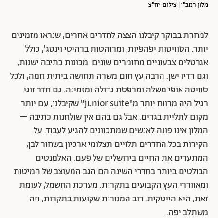
מלון רמב"ן | צילום: יח"צ
למחרת בבוקר קיבלנו הצצה לחדרים אחרים, שנראו מזמינים
יותר. הסוויטות יפהפיות, ומרוהטות ברהיטי וינטג', כולל
אגרטלים צבעוניים מחומרים שונים, מכונות כתיבה ישנות,
וגם רדיו ישן. הרבה עץ חום משרה תחושה ביתית חמה, ולכל
סוויטה אופי משלה ומרפסת גדולה ומזמינה. גם חדר זוגי
רגיל היה מרווח יותר מ"junior suite" שקיבלנו, עם יותר
מקום לתליית בגדים. אבל גם בהם אין שולחנות כתיבה –
המלון אינו פונה לאנשים שמתכוונים להגיע לעבוד. על
הקירות בכל החדרים תלויים תצלומי ארכיון בשחור לבן,
המתעדים את החיים בירושלים של פעם. האלמנטים
הבולטים ביותר בחדרי השינה הם הגב המעוצב של המיטות
ומאווררי העץ הקבועים בתקרות. מערכת החשמל, לעומת
זאת, היא הייטקית. רוב המנורות שקועות בתקרות, וזה
משתלב יפה.