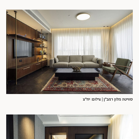
סוויטה מלון רמב"ן | צילום: יח"צ