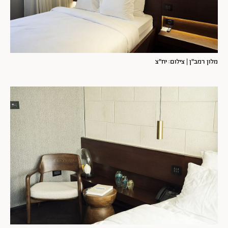
מלון רמב"ן | צילום: יח"צ