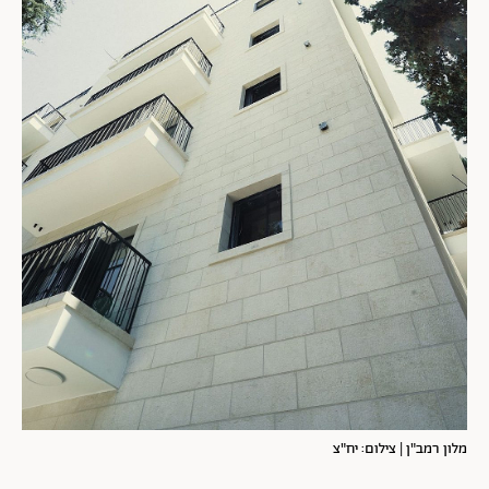
מלון רמב"ן | צילום: יח"צ