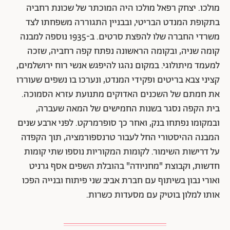
מולכו. יצחק רפאל מולכו היה המוכתר של שכונת רחביה
בתקופת המנדט הבריטי, ובבניין התגוררה משפחתו לצד
משרדי החברה שלו להפצת סרטים. ב-1935 נוספה למבנה
קומה שניה, ובקומה הראשונה נפתח קפה רחביה, שזכה
למעמד מיתולוגי. במקום נהגו להיפגש אנשי רוח ירושלמים,
קציני צבא בריטים ופקידי המנדט, ונערכו בו נשפים שעוררו
את חמתם של השכנים האדוקים מתנועת עזרא הסמוכה.
בית הקפה נסגר בשנות החמישים של המאה שעברה,
ובמקומו נפתחו בנק, ואחר כך סופרמרקט. לפני ארבע שנים
המבנה ההיסטורי החל לעבור טרנספורמציה, תוך הקפדה
על דרישות השימור. לקומות המקוריות נוספו שתי קומות
חדשות, וקבוצת "מחניודה" בהובלת השפים אסף גרניט
ואורי נבון בשיתוף עם חברת אביב שני פיתוח ובנייה הפכו
אותו למלון בוטיק עם מסעדות כשרות.