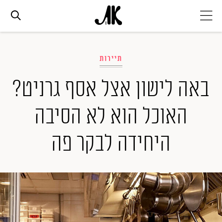
אג׳נדה
תיירות
אופנה
באה לישון אצל אסף גרניט?
האוכל הוא לא הסיבה
ביוטי
היחידה לבקר פה
סלבס
ערוצים נוספים
המגזין