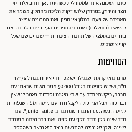
כיום השכונה אינה פסטורלית כשהיתה. אך רחוב אלחריזי
הצר והירוק, במרחק שלוש דקות הליכה מהמלון, משמר את
האווירה של פעם. במלון אין חניון, ואת המכונית אפשר
להשאיר (בתשלום) באחד מהחניונים העירוניים בסביבה. אם
בוחרים באופציה של תחבורה ציבורית – עוברים שם שלל
קווי אוטובוס.
הסוויטות
טרם בואי קראתי שבמלון יש 22 חדרי אירוח בגודל 17-34
מ"ר, ושלוש סוויטות בגודל 50-100 מטר. משום שבאתי עם
חברה, ביקשתי חדר עם שתי מיטות נפרדות. נאמר לי שאין
דבר כזה, אבל אני יכולה לקבל חדר עם מיטה וספה שנפתחת
למיטה. כשהגענו התברר שמדובר ב"junior suite", עם
חדר שינה קטן וחדר נוסף עם ספה. זאת כבר היתה מסודרת
לשינה, ולכן לא יכולנו להתרשם כיצד הוא נראה כשהספה