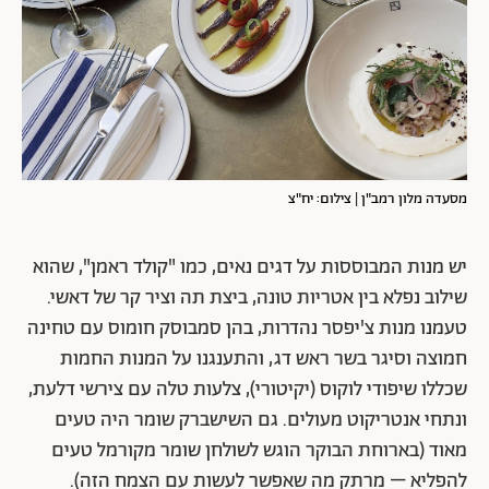
מסעדה מלון רמב"ן | צילום: יח"צ
יש מנות המבוססות על דגים נאים, כמו "קולד ראמן", שהוא
שילוב נפלא בין אטריות טונה, ביצת תה וציר קר של דאשי.
טעמנו מנות צ'יפסר נהדרות, בהן סמבוסק חומוס עם טחינה
חמוצה וסיגר בשר ראש דג, והתענגנו על המנות החמות
שכללו שיפודי לוקוס (יקיטורי), צלעות טלה עם צירשי דלעת,
ונתחי אנטריקוט מעולים. גם השישברק שומר היה טעים
מאוד (בארוחת הבוקר הוגש לשולחן שומר מקורמל טעים
להפליא – מרתק מה שאפשר לעשות עם הצמח הזה).