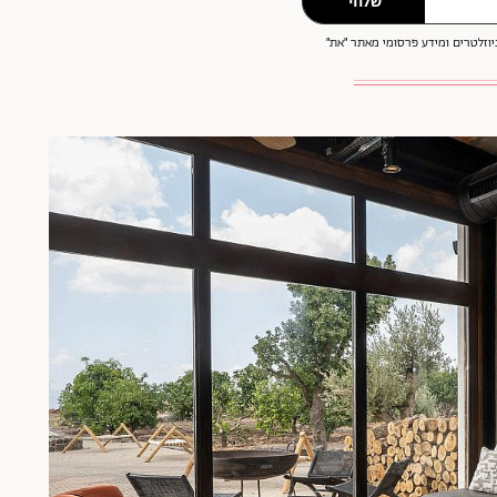
שלחי
וזלטרים ומידע פרסומי מאתר ״את״