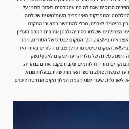
מפריה הרוסית שגם לה היו אינטרסים באזור, חתמו על
ום המלחמה והתפרקות האימפריה העות'מאנית ששלטה
 בין בריטניה לצרפת, מבלי להתחשב בתושבי המקום.
 ושנה לאחר מכן הקימו הצרפתים ששלטו בסוריה ולבנון את בית המכס העליון
שכלל סככת בידוק ומבני שירות ומנהלה. במלחמת העצמאות ב-1948, הפך המקום לבסיס של הסורים, ממנו
הם תקפו את ישראל. מאז, עד מלחמת ששת הימים ב-1967, המקום שימש מרכז למוצבים הסורים באזור ואז
תה השנה, פלוגה של גולני הגיעה למקום לאסוף נשק
ותחמושת שהותירו הסורים, ובפיצוץ שאירע באחד הבונקרים נהרגו 11 לוחמים ונקברו בקבר אחים בנהריה.
הבניינים במקום ננטשו ועמדו שוממים שנים ארוכות עד שבשנת 2012 נרכשו האדמות שהיו בבעלות מנהל
, ליאו גלזר, שעוד לפני הקמת המלון הקים אנדרטה לזכרם