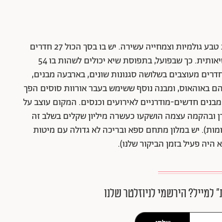
המלון הוא מתחם פרטי ענק בן 8 דונם, מוקף פיסות טבע גולמיות וצמחייה עשירה. יש בו בסך הכול 27 חדרים
עם מרפסות כולל חדרי גן ו-3 סוויטות, אחת מהן נשיאותית. כך שבפועל, בתפוסת שיא יכולים לשהות בו 54
דרים מעוצבים בשלושה סגנונות שונים, בארבעה מבנים,
הם באוהאוס, ומבנה נוסף ששימש בעבר אורוות סוסים הפך
 מבנים חדשים-מודרניים לאירועים וכנסים. המקום עוצב על
ן ובהקמה עצמה הושקעו כעשרה מיליון שקלים בשלב זה
ומות). יש במלון מתחם ספא ובריכה לא גדולה עם מיטות
א היה פעיל בזמן הביקור שלנו).
״ למייל? הירשמי לניוזלטר שלנו