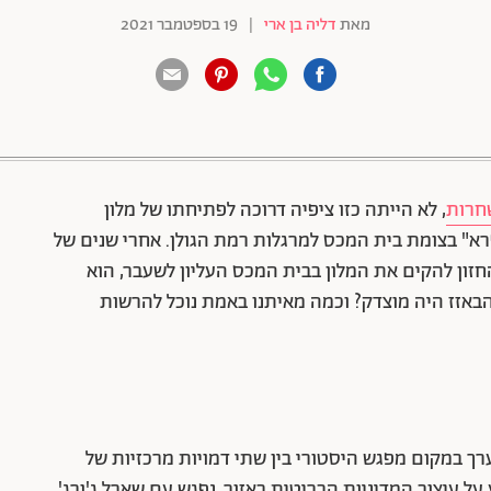
מאת
דליה בן ארי
|
19 בספטמבר 2021
88 שיתופים | 132 צפיות
שחרות
, לא הייתה כזו ציפיה דרוכה לפתיחתו של מלון
רא" בצומת בית המכס למרגלות רמת הגולן. אחרי שנים של
חזון להקים את המלון בבית המכס העליון לשעבר, הוא
באזז היה מוצדק? וכמה מאיתנו באמת נוכל להרשות
, נערך במקום מפגש היסטורי בין שתי דמויות מרכזיות של
 עיצוב המדיניות הבריטית באזור, נפגש עם שארל ג'ורג'