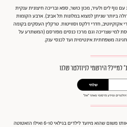
18 קומות עם נוף לים ולעיר, מכון כושר, ספא ובריכה חיצונית ענקית
לה ביותר שניתן למצוא במלונות תל אביב). ארבע הקומות
רי אקזקיוטיב, חדרי דלקס וסוויטות. טרקלין העסקים בקומה
ית כנסת למי שצריכה וגם מרכז כנסים מפורסם (המשתרע על
״ למייל? הירשמי לניוזלטר שלנו
שלחי
וזלטרים ומידע פרסומי מאתר ״את״
יש פה גם מועדון ילדים בשם דנילנד, אבל לא דגמנו אותו משום שהוא מיועד לילדים בגילאי 6-10 ואילו הזאטוטה