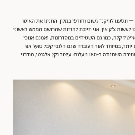
ים ואת עצמנו – זוג פלוס ילדה בת 4 וחצי – ונסענו לוויקנד גשום וחורפי במלון. החנינו את האוטו
 לעשות צ'ק אין. אני חייבת להודות שהרושם הממש ראשוני
ייטיז קלה, כמו גם השטיחים במסדרונות, ואמנם אנוכי
ם יותר, במיוחד לאור העובדה שגם הלובי קיבל טאץ' אפ
במסגרת התחדשות המלון. עם הכניסה לחדר – האווירה השתנתה ב-180 מעלות: עיצוב נקי, אלגנטי, מודרני