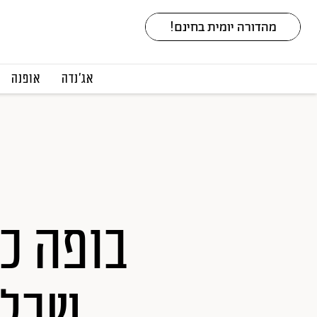
אג׳נדה
אופנה
בופה כז
שכל 