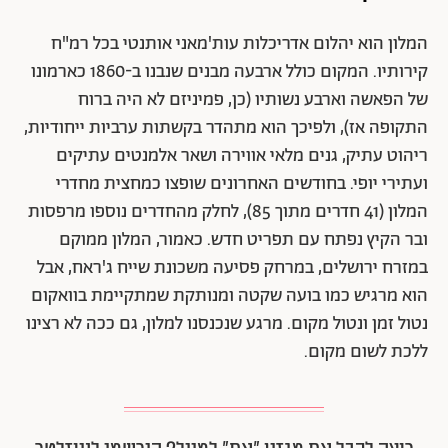
המלון הוא יהלום אדריכלות עות'מאני אותנטי בכל רמ"ח
קירותיו. המקום כולל ארבעה מבנים שנבנו ב-1860 כארמונו
של הפאשה וארבע נשותיו (כן, פמיניזם לא היה ברוח
התקופה אז), ולפיכך הוא מתהדר בקשתות ערביות ייחודיות,
ריהוט עתיק, גנים מלאי אווירה ושאר אלמנטים עתיקים
ועתירי יופי. בחודשים האחרונים שופצו כמחצית מחדרי
המלון (41 חדרים מתוך 85), לחלק מהחדרים נוספו מרפסות
ובר הקיץ נפתח עם תפריט חדש. כאמור, המלון ממוקם
במזרח ירושלים, במרחק פסיעה משכונת שייח ג'ראח, אבל
הוא מרגיש כמו בועה שקטה ומנותקת שמתקיימת בוואקום
נטול זמן ונטול מקום. מרגע שנכנסנו למלון, גם ככה לא רצינו
ללכת לשום מקום.