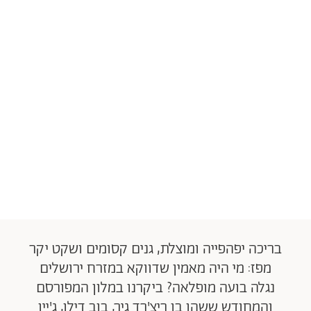
בריכה יפהפייה ומוצלת, גנים קסומים ושקט יקר
מפז: מי היה מאמין שדווקא במזרח ירושלים
נגלה בועה מופלאה? ביקרנו במלון המפורסם
והמחודש ששהו בו ריצ'רד גיר, בוב דילן, ג'יין