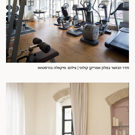
חדר הכושר במלון אמריקן קולוני | צילום: מיקאלה בורסטואו