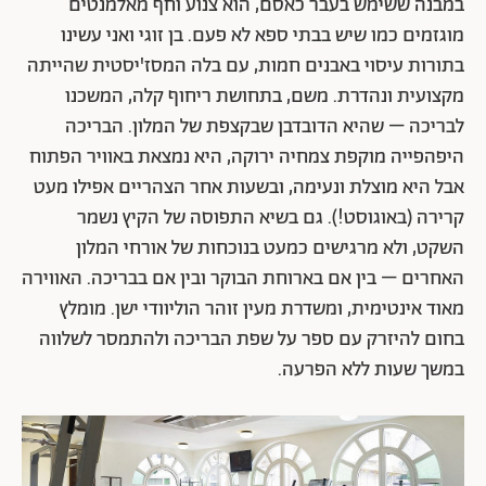
במבנה ששימש בעבר כאסם, הוא צנוע וחף מאלמנטים
מוגזמים כמו שיש בבתי ספא לא פעם. בן זוגי ואני עשינו
בתורות עיסוי באבנים חמות, עם בלה המסז'יסטית שהייתה
מקצועית ונהדרת. משם, בתחושת ריחוף קלה, המשכנו
לבריכה – שהיא הדובדבן שבקצפת של המלון. הבריכה
היפהפייה מוקפת צמחיה ירוקה, היא נמצאת באוויר הפתוח
אבל היא מוצלת ונעימה, ובשעות אחר הצהריים אפילו מעט
קרירה (באוגוסט!). גם בשיא התפוסה של הקיץ נשמר
השקט, ולא מרגישים כמעט בנוכחות של אורחי המלון
האחרים – בין אם בארוחת הבוקר ובין אם בבריכה. האווירה
מאוד אינטימית, ומשדרת מעין זוהר הוליוודי ישן. מומלץ
בחום להיזרק עם ספר על שפת הבריכה ולהתמסר לשלווה
במשך שעות ללא הפרעה.