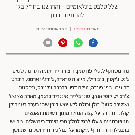
שלל סלבס בינלאומיים - והרגשנו בחו"ל בלי
להחתים דרכון
מאת
רוני ודנאי
|
22 באוגוסט 2024
מה משותף לנטלי פורטמן, ריצ'רד גיר, אומה תורמן, סטינג,
ג'נט ג'קסון, בוב דילן, מיוצ'ה פראדה, ג'ורג'יו ארמני, רוברט
דה נירו, ג'יין פונדה, ווילם דפו, ברברה וולטרס, ווינסטון
צ'רצ'יל, קופי אנאן, טוני בלייר, אינגריד ברגמן, מארק שאגאל
ואוליבר סטון? כולן וכולם ללא יוצא דופן שהו בעבר באמריקן
קולוני, וזה רק על קצה המזלג מתוך רשימת האנשים
המפורסמים שעלו לרגל למלון הכי מיוחד בירושלים. מה יש
בו במלון הזה, חרף מיקומו על גבול מזרח ירושלים, שמושך