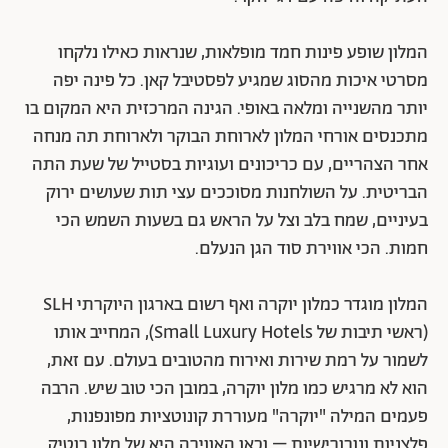
המלון שופע פינות חמד מופלאות, שנראות כאילו נלקחו
מסרטי איכות מהסוג שמגיע לפסטיבל קאן. כל פינה יפה
יותר מהשנייה ומלאה באופי. הגינה המרכזית היא המקום בו
מתכנסים אורחי המלון לארוחת הבוקר ולארוחת תה מנחה
אחר הצהריים, עם כריכונים ועוגיות בסטייל של שעת התה
הבריטית. על השולחנות מסוככים עצי תות שעושים ירוק
בעיניים, שמח בלב וצל על הראש גם בשעות השמש הכי
חמות. הכי אווירת סוד הגן הנעלם.
המלון מוגדר כמלון יוקרה ואף רשום בארגון היוקרתי SLH
(ראשי תיבות של Small Luxury Hotels), המחייב אותו
לשמור על רמת שירות ואירוח מהטובים בעולם. עם זאת,
הוא לא מרגיש כמו מלון יוקרה, במובן הכי טוב שיש. הרבה
פעמים המילה "יוקרה" מעוררת קונוטציות מפונפנות,
פלצניות ונובורישיות – וכאן האווירה היא של מלון בוטיק