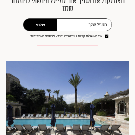
רוצה לקבל את מגזין ״את״ למייל? הירשמי לניוזלטר
שלנו
שלחי
אני מאשר/ת קבלת ניוזלטרים ומידע פרסומי מאתר ״את״