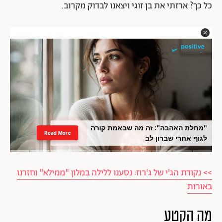
כל כך? ארזתי את בן זוגי ויצאנו לבדוק מקרוב.
"מחלת האהבה": זה מה שבאמת קורה
Read More
לגוף אחרי שברון לב
>> נקודת הג'י של ג'רוז: נסענו ללילה במלון "ממילא" וחזרנו
באורות
מה הקטע