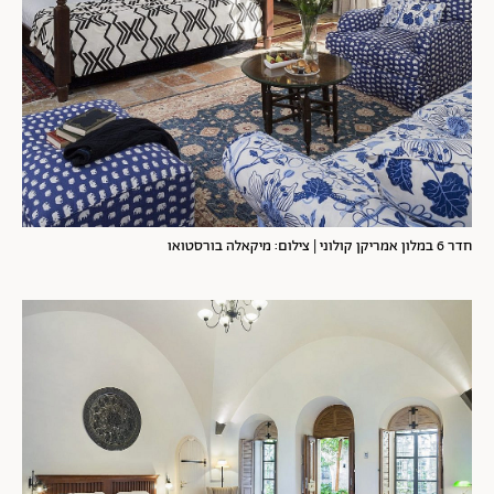
חדר 6 במלון אמריקן קולוני | צילום: מיקאלה בורסטואו