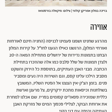
בריכה במלון אמריקן קולוני | צילום: מיקאלה בורסטואו
אווירה
מהרגע שחנינו ושמנו פעמינו לכניסה (החניה חינם לאורחות
ואורחי המלון), הרגשנו כאילו הגענו לחו"ל. על קירות המלון
הבחנו בתמונות נדירות של ירושלים מתחילת המאה ה-20
ולצדן תמונות של שלל סלבס כמו אלה שהוזכרו בתחילת
הכתבה. מבני האבן העתיקים, בתוספת כל הירוק והשקט
מסביב הילכו עלינו קסם, וגם השירות היה נעים ומסביר
פנים. בזמן הצ'ק-אין הצצנו אל הפטיו השליו, המשובץ
בשולחנות וכיסאות מתכת ירקרקים, צל מרענן וארשת
כללית שמזכירה פסאז'ים קסומים בפריז. שם אכלנו למחרת
את ארוחת הבוקר, לצלילי פכפוך המים של מזרקת האבן
העתיקה והיפה עם דגי הקוי.