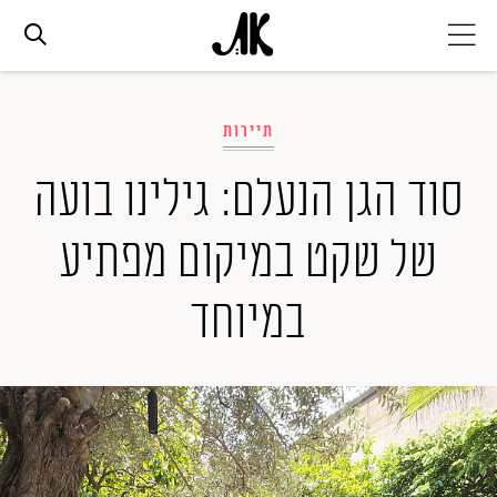
אג׳נדה
תיירות
אופנה
סוד הגן הנעלם: גילינו בועה
של שקט במיקום מפתיע
ביוטי
במיוחד
סלבס
ערוצים נוספים
המגזין