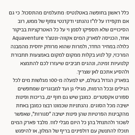
כלל ראשון בחופשה באטלנטיס: מתעלמים מהתסכול. כי גם
אם תקפידו על לו״ז נהנתני ודקדנטי צפוף של ממש, רוב
הסיכויים שלא תספיקו לסמן וי על כל האטרקציות בביקור
אחד, הכניסה לפארק המים אקווה-ונטצ׳ר Aquaventure
כלולה במחיר החדר, ולמרות שהוא מרוחק יחסית מהמבנה
המרכזי, קל לנוע בקלות ממקום למקום באמצעות תחבורת
קלנועיות זמינה, ונהגים חביבים שיעזרו לכם להתמצא
ולהסיע אתכם לאן שצריך.
בפארק הגדול בעולם, יש למעלה מ-100 מגלשות מים לכל
הגילים ובכל הרמות, מגילי גן ועד למבוגרים שמחפשים
ספורט אקסטרים. כמובן שיש גם חוף ים, בריכות ופינות
ישיבה מכל הסוגים. נהנתניות שכמונו רבצו כמובן באחת
מהקבינות הפרטיות שהן פינות ישיבה ״סגורות״, שאפשר
לשכור ולהתנחל בהן כל היום מבלי לזוז. מלבד פארק המים
תוכלו להתנשק עם דולפינים בריף של המלון, או להיפגש