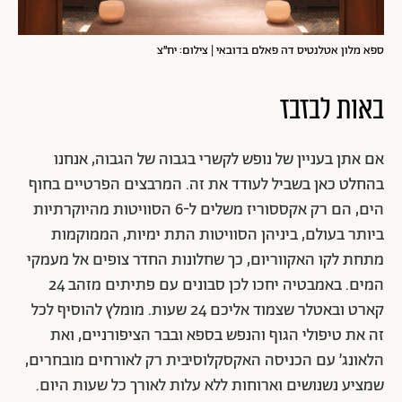
ספא מלון אטלנטיס דה פאלם בדובאי | צילום: יח״צ
באות לבזבז
אם אתן בעניין של נופש לקשרי בגבוה של הגבוה, אנחנו
בהחלט כאן בשביל לעודד את זה. המרבצים הפרטיים בחוף
הים, הם רק אקססוריז משלים ל-6 הסוויטות מהיוקרתיות
ביותר בעולם, ביניהן הסוויטות התת ימיות, הממוקמות
מתחת לקו האקווריום, כך שחלונות החדר צופים אל מעמקי
המים. באמבטיה יחכו לכן סבונים עם פתיתים מזהב 24
קארט ובאטלר שצמוד אליכם 24 שעות. מומלץ להוסיף לכל
זה את טיפולי הגוף והנפש בספא ובבר הציפורניים, ואת
הלאונג׳ עם הכניסה האקסקלוסיבית רק לאורחים מובחרים,
שמציע נשנושים וארוחות ללא עלות לאורך כל שעות היום.