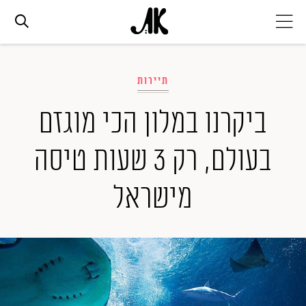
אג׳נדה
תיירות
אופנה
ביקרנו במלון הכי מוגזם
בעולם, רק 3 שעות טיסה
ביוטי
מישראל
סלבס
ערוצים נוספים
המגזין