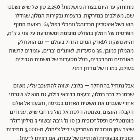
מתוחזק עד היום בצורה מושלמת? 2,250 טון של שיש נשפכו
שם, משולבים במזרקות, ברצפות ובקירות המלון, שגודלו
הוא כשל איצטדיון הכדורגל וומבלי כפול 64. רצועת החוף
הפרטית של המלון בהחלט מוגזמת ומשתרעת על פני 2 ק״מ,
והיא נושקת לפארק המים הגדול בעולם – גם הוא חלק
מהמלון כמובן. 35 מסעדות, לאונג׳ים וברים, עומדים לרשות
האורחים והמבקרים, כולל מסעדות של השמות הגדולים
בעולם, כמו זו של גורדון רמזי.
אבל נתחיל בהתחלה – בלובי, ושווה להתעכב עליו, משום
שכמו כל דבר במלון, ובעצם בדובאי כולה, גם הוא לא שגרתי.
אחרי שעברנו את השטיח האדום בכניסה, והגענו אל אולם
הקבלה העצום, נשמטה הלסת אל מול מרחבי שיש, עמודים
מונומטליים ופסל זכוכית בן 10 מ׳ גובה ובשווי 3 מיליון דולר,
שיצר אמן הזכוכית האמריקאי דייל צ׳יהולי, מ-3,000 חתיכות
זכוכית צבעוניות (שנתיים של עבודה, אם רציתן לדעת).