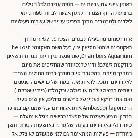
באופן אישי עם אריות ים – חוויה אדירה לכל הגילים.
ברצועת החוף הצמודה למלון אפשר לבחור ספורט ימי
לילדים ולמבוגרים מתוך תפריט עשיר של עשרות פעילויות.
אחרי שנחנו מהפעילות במים, הצטרפנו לסיור מודרך
באקווריום שהוא מוזיאון ימי, בעל השם האקזוטי The Lost
Chambers Aquarium, שם פגשנו בין היתר במדוזות שאינן
מזדקנות לעולם! ודגי טרנסג׳נדר שמחליפים את מינם
במהלך חייהם. במסגרת סיור מודרך בבית החולים הצמוד
לאקווריום, תוכלו לראות אינקובטור של כרישים קטנטנים
שנחים בביצה שלהם או כאלה שרק נולדו (בייבי שארקס!).
ואם אתן דווקא בעניין של כרישים גדולים, אין שום בעיה –
ה-Ambasdor lagone אותו אקווריום ענק שממוקם במרכז
המלון, מציע פעילות של ספארי כרישים מגיל 8 ומעלה –
סיור רגלי באקווריום בעומק של 10 מ׳ באמצעות קסדת חמצן
מיוחדת – פעילות המתאימה גם למי שמעולם לא צלל. אל