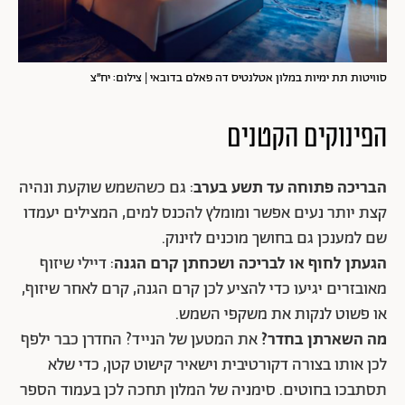
סוויטות תת ימיות במלון אטלנטיס דה פאלם בדובאי | צילום: יח״צ
הפינוקים הקטנים
הבריכה פתוחה עד תשע בערב
: גם כשהשמש שוקעת ונהיה
קצת יותר נעים אפשר ומומלץ להכנס למים, המצילים יעמדו
שם למענכן גם בחושך מוכנים לזינוק.
הגעתן לחוף או לבריכה ושכחתן קרם הגנה
: דיילי שיזוף
מאובזרים יגיעו כדי להציע לכן קרם הגנה, קרם לאחר שיזוף,
או פשוט לנקות את משקפי השמש.
מה השארתן בחדר?
את המטען של הנייד? החדרן כבר ילפף
לכן אותו בצורה דקורטיבית וישאיר קישוט קטן, כדי שלא
תסתבכו בחוטים. סימניה של המלון תחכה לכן בעמוד הספר