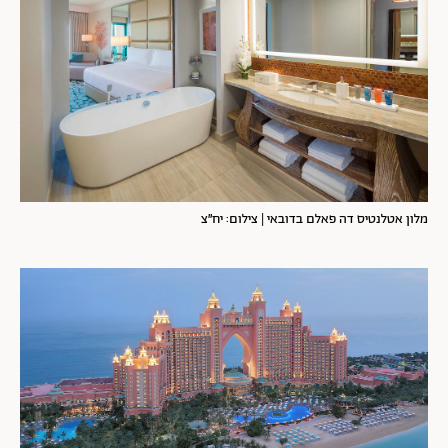
מלון אטלנטיס דה פאלם בדובאי | צילום: יח״צ