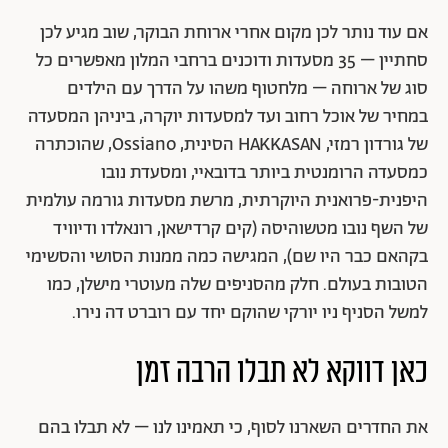
אם עוד נותר לכן מקום אחרי ארוחת הבוקר, שוב מגיע לכן
סחתיין – 35 מסעדות ודוכנים ברחבי המלון מאפשרים כל
סוג של ארוחה – מלחטוף משהו על הדרך עם הילדים
במחיר של אוכל רחוב ועד למסעדות יוקרה, ביניהן המסעדה
של גורדון רמזי, HAKKASAN הסינית, Ossiano, שהוכתרה
כמסעדה הרומנטית ביותר בדובאיי, ומסעדת נובו
היפנית-פרואנית היוקרתית, מרשת מסעדות גורמה עולמית
של השף נובו מטשוהיסה (קים קרדישאן, רונאלדו ודיוויד
בקהאם כבר היו שם), המגישה כמה ממנות הסושי והסשימי
הטובות בעולם. חלק מהסניפים שלה מעוטרי מישלן, כמו
למשל הסניף ניו יורקי שהוקם יחד עם רוברט דה נירו.
כאן דווקא לא תבלו הרבה זמן
את החדרים השארנו לסוף, כי תאמינו לנו – לא תבלו בהם