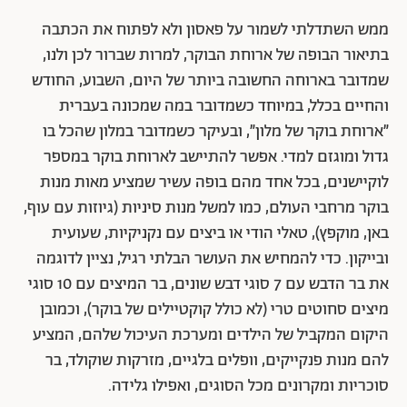
ממש השתדלתי לשמור על פאסון ולא לפתוח את הכתבה
בתיאור הבופה של ארוחת הבוקר, למרות שברור לכן ולנו,
שמדובר בארוחה החשובה ביותר של היום, השבוע, החודש
והחיים בכלל, במיוחד כשמדובר במה שמכונה בעברית
״ארוחת בוקר של מלון״, ובעיקר כשמדובר במלון שהכל בו
גדול ומוגזם למדי. אפשר להתיישב לארוחת בוקר במספר
לוקיישנים, בכל אחד מהם בופה עשיר שמציע מאות מנות
בוקר מרחבי העולם, כמו למשל מנות סיניות (גיוזות עם עוף,
באן, מוקפץ), טאלי הודי או ביצים עם נקניקיות, שעועית
ובייקון. כדי להמחיש את העושר הבלתי רגיל, נציין לדוגמה
את בר הדבש עם 7 סוגי דבש שונים, בר המיצים עם 10 סוגי
מיצים סחוטים טרי (לא כולל קוקטיילים של בוקר), וכמובן
היקום המקביל של הילדים ומערכת העיכול שלהם, המציע
להם מנות פנקייקים, וופלים בלגיים, מזרקות שוקולד, בר
סוכריות ומקרונים מכל הסוגים, ואפילו גלידה.