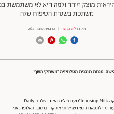
היראות מוצק וזוהר ולמה היא לא משתמשת במ
משתפת בשגרת הטיפוח שלה
מאת
דליה בן ארי
|
12 באוקטובר 2021
88 שיתופים | 132 צפיות
"אני מתחילה את הבוקר עם ג'ל הניקוי של דרמלוג'יקה Cleansing Milk ועם פילינג האורז שלהם Daily
משאיר עור נקי לתפארת. מאז שגיליתי את קרן ברטוב, האלופה, אני