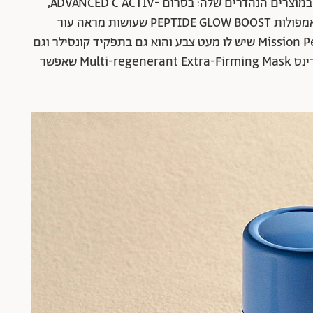
גם מגיעה אליה לטיפול אחת לחודשיים ומשתמשת במוצרים הנהדרים שלה: בסרום -ADVANCED C ACTIV,
בקרם הלחות COMPLEX VITAMIN CREAM וגם באמפולות PEPTIDE GLOW BOOST שעושות מראה עור
מדהים. קרם העיניים הוא זה של קלרינס Mission Perfection שיש לו מעט צבע והוא גם בתפקיד קונסילר וגם
ממצק. בלילה אני שמה לפעמים את המסכה של קלרינס Multi-regenerant Extra-Firming Mask שאפשר