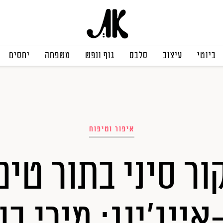
ביוטי
עיצוב
סלבס
גוף ונפש
משפחה
יחסים
איפור וטיפוח
ור סיני בתור טיפ
אייג'ינג: מירי בו