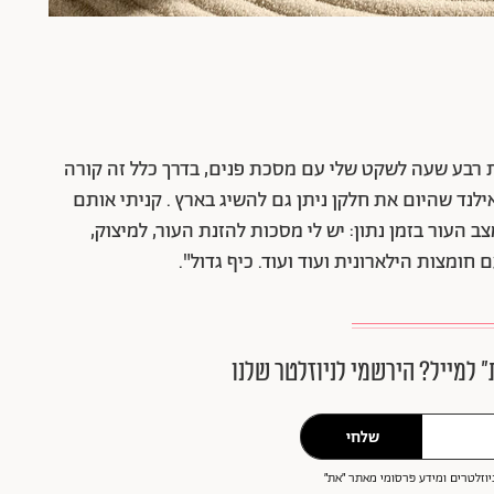
 רבע שעה לשקט שלי עם מסכת פנים, בדרך כלל זה קורה
לנד שהיום את חלקן ניתן גם להשיג בארץ . קניתי אותם
ב העור בזמן נתון: יש לי מסכות להזנת העור, למיצוק,
ומצות הילארונית ועוד ועוד. כיף גדול".
״ למייל? הירשמי לניוזלטר שלנו
שלחי
וזלטרים ומידע פרסומי מאתר ״את״