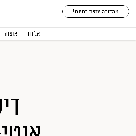
אג׳נדה
אופנה
דיק
אנטי-