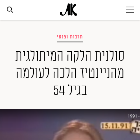
אג׳נדה
תרבות ופנאי
אופנה
סולנית הלקה המיתולגית
מהניינטיז הלכה לעולמה
ביוטי
בגיל 54
סלבס
ערוצים נוספים
המגזין