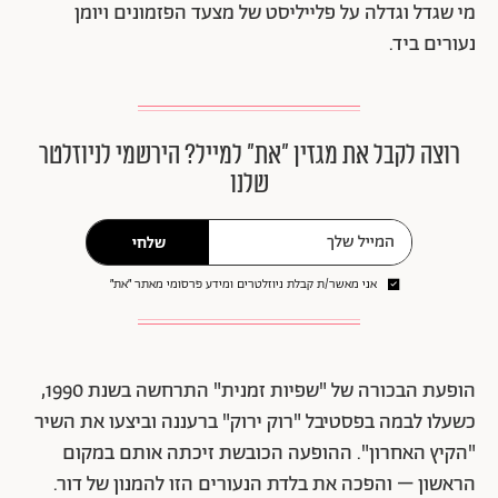
מי שגדל וגדלה על פלייליסט של מצעד הפזמונים ויומן
נעורים ביד.
רוצה לקבל את מגזין ״את״ למייל? הירשמי לניוזלטר
שלנו
שלחי
אני מאשר/ת קבלת ניוזלטרים ומידע פרסומי מאתר ״את״
הופעת הבכורה של "שפיות זמנית" התרחשה בשנת 1990,
כשעלו לבמה בפסטיבל "רוק ירוק" ברעננה וביצעו את השיר
"הקיץ האחרון". ההופעה הכובשת זיכתה אותם במקום
הראשון – והפכה את בלדת הנעורים הזו להמנון של דור.