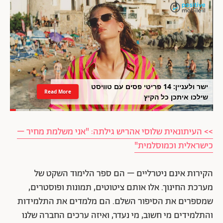
ישר ולעניין: 14 פריטי פסים עם טוויסט
Read More
שילכו איתכן כל הקיץ
>> העיתונאית שלוסי אהריש גילתה: "אני משלמת מחיר –
כישראלית וכמוסלמית"
הקירות אינם ניטרליים – הם ספר הלימוד השקט של
מערכת החינוך. אלו אותם ציטוטים, תמונות ופוסטרים,
שמספרים את הסיפור השלם. הם מלמדים את התלמידות
והתלמידים מי חשוב, מי נעדר, ואיזה ערכים החברה שלנו