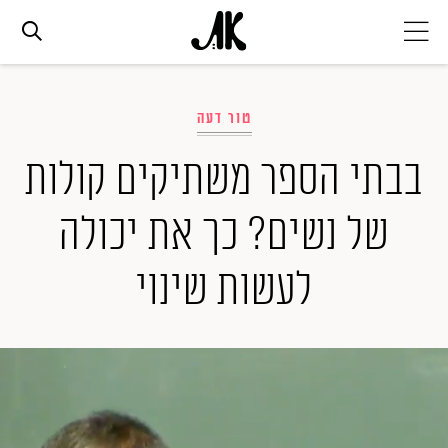
אג׳נדה
טור דעה
אופנה
בבתי הספר משתיקים קולות
של נשים? כך את יכולה
ביוטי
לעשות שינוי
סלבס
ערוצים נוספים
המגזין