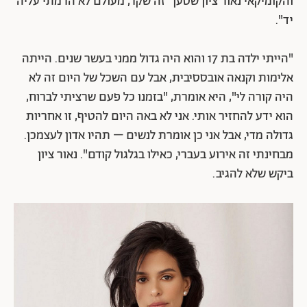
והקומיקאי נאור ציון שטען "זה שקר, מעולם לא הרמתי עליה
יד".
"הייתי ילדה בת 17 והוא היה גדול ממני בעשר שנים. הייתה
אלימות וקנאה אובססיבית, אבל עם השכל של היום זה לא
היה קורה לי", היא אומרת, "בזמנו כל פעם שרציתי לברוח,
הוא ידע להחזיר אותי. אני לא באה היום להטיף, זו אחריות
גדולה מדי, אבל אני כן אומרת לנשים – תהיו אדון לעצמכן.
מבחינתי זה אירוע בעברי, כאילו בגלגול קודם". נאור ציון
ביקש שלא להגיב.