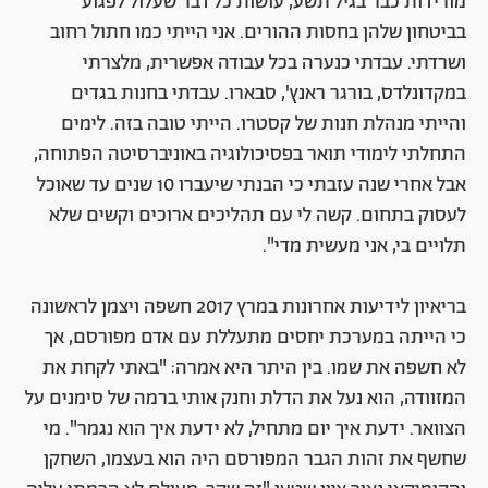
מורידות כבר בגיל תשע, עושות כל דבר שעלול לפגוע
בביטחון שלהן בחסות ההורים. אני הייתי כמו חתול רחוב
ושרדתי. עבדתי כנערה בכל עבודה אפשרית, מלצרתי
במקדונלדס, בורגר ראנץ', סבארו. עבדתי בחנות בגדים
והייתי מנהלת חנות של קסטרו. הייתי טובה בזה. לימים
התחלתי לימודי תואר בפסיכולוגיה באוניברסיטה הפתוחה,
אבל אחרי שנה עזבתי כי הבנתי שיעברו 10 שנים עד שאוכל
לעסוק בתחום. קשה לי עם תהליכים ארוכים וקשים שלא
תלויים בי, אני מעשית מדי".
בריאיון לידיעות אחרונות במרץ 2017 חשפה ויצמן לראשונה
כי הייתה במערכת יחסים מתעללת עם אדם מפורסם, אך
לא חשפה את שמו. בין היתר היא אמרה: "באתי לקחת את
המזוודה, הוא נעל את הדלת וחנק אותי ברמה של סימנים על
הצוואר. ידעת איך יום מתחיל, לא ידעת איך הוא נגמר". מי
שחשף את זהות הגבר המפורסם היה הוא בעצמו, השחקן