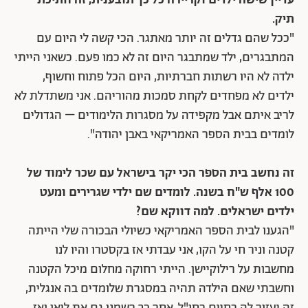
עדיין שישה ילדים וקריירה כל כך תובענית, זה חתיכת
תיק.
"ככל שהם גדלים זה יותר מאתגר. הכי קשה לי היום עם
המתבגרים, ילד שמתבגר היום זה לא כמו פעם. כשאני הייתי
ילדה לא היו רשתות חברתיות, היום הכל פתוח וחשוף,
ילדים לא מפחדים לקחת סמכות מהוריהם. אני משתדלת לא
לריב איתם אבל מקפידה על מסגרות הלימודים – הגדולים
לומדים בבית הספר האמריקאי באבן יהודה".
זה נחשב בית הספר הכי יקר בישראל עם שכר לימוד של
100 אלף ש"ח בשנה. לומדים שם ילדי שגרירים ומעט
ילדים ישראלים. למה דווקא שם?
"הגענו לבית הספר האמריקאי כשיולי הבכורה שלי הייתה
קטנה וניר חי על הקו, אני עבדתי אז בקסטרו והיו לנו
מחשבות על רילוקיישן. הייתי רחוקה מחלום מיכל הקטנה
וחשבתי שאם הילדה תהיה במסגרת שלומדים בה אנגלית,