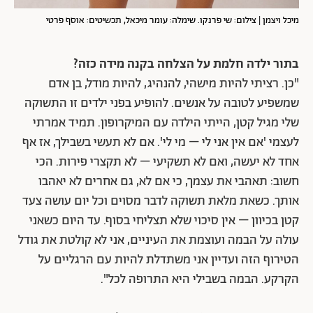
מיכל ויצמן | צילום: שי פרנקו. שימלה: עומר מיכאל, תכשיטים: אוסף פרטי
בתור ילדה חלמת על הצלחה בקנה מידה כזה?
"כן. רציתי להיות מישהי, להנהיג, להיות מודל, בן אדם
שמשפיע לטובה על אנשים. להופיע בפני ילדים זו התשוקה
שלי מגיל קטן, הייתי הילדה עם המיקרופון. תמיד אמרתי
לעצמי 'אם אין אני לי – מי לי'. אם לא תעשי בשבילך, אז אף
אחד לא יעשה, ואם לא תשקיעי – לא תקצרי פירות. הכי
חשוב: תאהבי את עצמך, כי אם לא, גם אחרים לא יאהבו
אותך. כשאת מלאת תשוקה לדבר מסוים וכל יום עושה צעד
קטן בכיוון – אין סיכוי שלא תצליחי בסוף. עד היום כשאני
עולה על הבמה ועוצמת את העיניים, אני לא קולטת את גודל
הטירוף הזה ועדיין אני משתדלת להיות עם הרגליים על
הקרקע. הבמה בשבילי היא התרופה לכל".