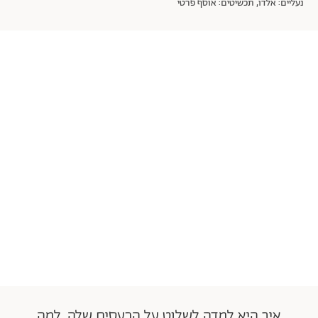
נעליים: אלדו, תכשיטים: אוסף פרטי
איך היא למדה לשלוט על הכעסים שלה, למה