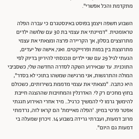
מתקדמת והכל אפשרי".
השבוע חשפה ויצמן בפוסט באינסטגרם כי עברה הפלה
טראומטית. "דמיינתי את עצמי בת 30 עם שלושה ילדים
מתרוצצים בסלון, אך הקריירה פרצה ומצאתי את עצמי
מתרוצצת בין במות ופרוייקטים. ואני, אישה של יעדים,
הגעתי לגיל 29 עם שני ילדים ונכנסתי להיריון בדיוק לפי
התוכנית. עד שבאירוע השקה לסדרה החדשה שלי, כשסביבי
המולה והתרגשות, אני מרגישה שמשהו בתוכי לא בסדר",
היא כתבה. "מצאתי את עצמי מדממת בשירותים, כשכולם
בחוץ מחכים רק לי. האדרנלין והמחויבות שההצגה חייבת
להימשך גרמו לי להמשיך כרגיל… מיד אחרי האירוע חגגתי
אפטר פרטי במיון. 'הפלה מאיימת' הם קראו לזה, נרדמתי
מרוב דמעות, ועברתי גרידה בשבוע 14. זיכרון שמעלה בי
דמעות גם היום".