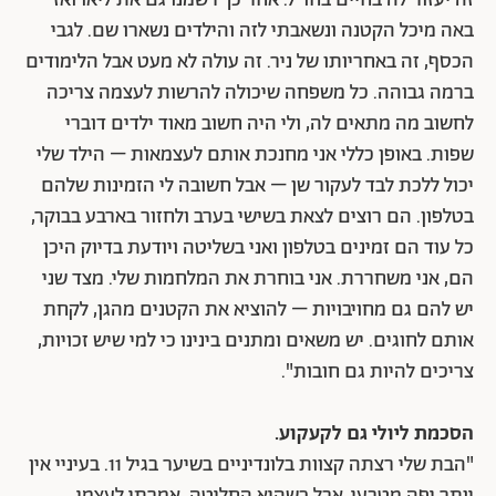
זה יעזור לה בחיים בחו"ל. אחר כך רשמנו גם את ליאו ואז
באה מיכל הקטנה ונשאבתי לזה והילדים נשארו שם. לגבי
הכסף, זה באחריותו של ניר. זה עולה לא מעט אבל הלימודים
ברמה גבוהה. כל משפחה שיכולה להרשות לעצמה צריכה
לחשוב מה מתאים לה, ולי היה חשוב מאוד ילדים דוברי
שפות. באופן כללי אני מחנכת אותם לעצמאות – הילד שלי
יכול ללכת לבד לעקור שן – אבל חשובה לי הזמינות שלהם
בטלפון. הם רוצים לצאת בשישי בערב ולחזור בארבע בבוקר,
כל עוד הם זמינים בטלפון ואני בשליטה ויודעת בדיוק היכן
הם, אני משחררת. אני בוחרת את המלחמות שלי. מצד שני
יש להם גם מחויבויות – להוציא את הקטנים מהגן, לקחת
אותם לחוגים. יש משאים ומתנים בינינו כי למי שיש זכויות,
צריכים להיות גם חובות".
הסכמת ליולי גם לקעקוע.
"הבת שלי רצתה קצוות בלונדיניים בשיער בגיל 11. בעיניי אין