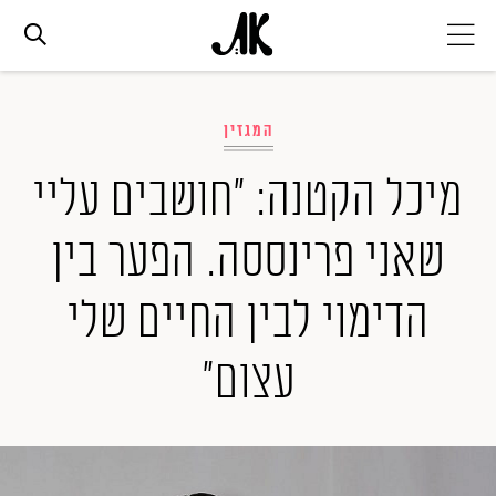
אג׳נדה
המגזין
אופנה
מיכל הקטנה: "חושבים עליי
שאני פרינססה. הפער בין
ביוטי
הדימוי לבין החיים שלי
סלבס
עצום"
ערוצים נוספים
המגזין