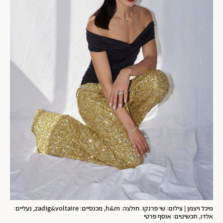
מיכל ויצמן | צילום: שי פרנקו. חולצה: h&m, מכנסיים: zadig&voltaire, נעליים:
אלדו, תכשיטים: אוסף פרטי