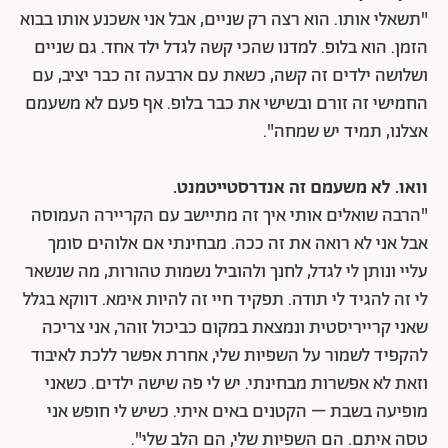
"תשאלי אותו. הוא רצה רק שניים, אבל אני אשכנע אותו בבוא
הזמן. הוא בלופ. למדנו שהכי קשה לגדל ילד אחד. גם שניים
ושלושה ילדים זה קשה, כשאת עם ארבעה זה כבר יציב, עם
החמישי זה זורם ובשישי את כבר בלופ. אף פעם לא משעמם
אצלנו, תמיד יש שמחה".
וואו. לא משעמם זה אנדרסטייטמנט.
"הרבה שואלים אותי איך זה מתיישב עם הקריירה העמוסה
אבל אני לא רואה את זה ככה. מבחינתי אם אלוהים סומך
עליי ונותן לי לגדל, לחנך ולהוביל נשמות טהורות, מה שנשאר
לי זה להגיד לי תודה. תפקיד חיי זה להיות אימא. דווקא בגלל
שאני קרייריסטית ונמצאת במקום כביכול זוהר, אני צריכה
להקפיד לשמור על השפיות שלי, אחרת אפשר ללכת לאיבוד
וזאת לא אפשרות מבחינתי. יש לי פה שישה ילדים. כשאני
מופיעה בשבת – הקטנים באים איתי. כשיש לי חופש אני
טסה איתם. הם השפיות שלי, הם הלב שלי".