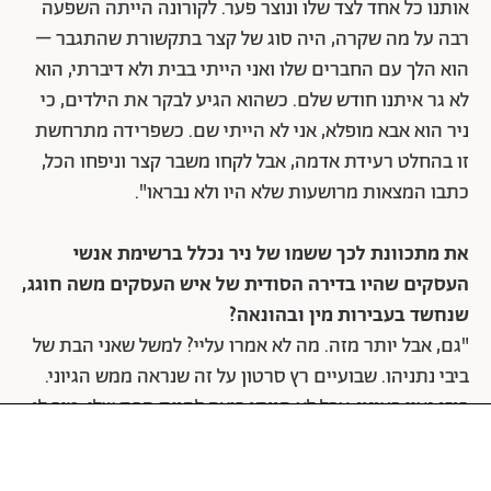
אותנו כל אחד לצד שלו ונוצר פער. לקורונה הייתה השפעה
רבה על מה שקרה, היה סוג של קצר בתקשורת שהתגבר –
הוא הלך עם החברים שלו ואני הייתי בבית ולא דיברתי, הוא
לא גר איתנו חודש שלם. כשהוא הגיע לבקר את הילדים, כי
ניר הוא אבא מופלא, אני לא הייתי שם. כשפרידה מתרחשת
זו בהחלט רעידת אדמה, אבל לקחו משבר קצר וניפחו הכל,
כתבו המצאות מרושעות שלא היו ולא נבראו".
את מתכוונת לכך ששמו של ניר נכלל ברשימת אנשי
העסקים שהיו בדירה הסודית של איש העסקים משה חוגג,
שנחשד בעבירות מין ובהונאה?
"גם, אבל יותר מזה. מה לא אמרו עליי? למשל שאני הבת של
ביבי נתניהו. שבועיים רץ סרטון על זה שנראה ממש הגיוני.
ביבי גאון בעיניי, אבל לא הייתי רוצה להיות הבת שלו. טוב לי
להיות הבת של ציון קעה. חוץ מלהגיד שהייתי גבר בעברי,
אמרו עליי הכל. הסיפור עם חוגג מכעיס, זו הזיה. עד אותו