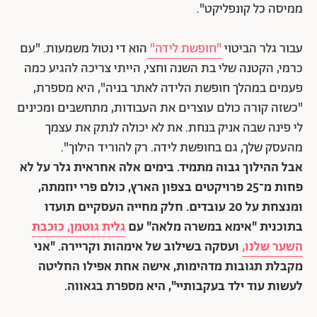
ממיסה כל קונפליקט".
עבור גלר הביטוי
"חופשת לידה"
הוא די נטול משמעות. "עם
כרמי, הקטנה שלי בת השנה וחצי, הייתי צריכה להגיע כמה
פעמים במהלך חופשת הלידה לאתר בניה", היא מספרת,
"כשזה קורה כולם עוצרים את העבודות, מתחשבים ומכינים
לי פינה שבה אניק בנחת. את לא יכולה לנתק את עצמך
מהעסק שלך, גם בחופשת לידה. רק להוריד הילוך".
אבל ההילוך גבוה מתמיד. בימים אלה אחראית גלר על לא
פחות מ־25 פרויקטים בצפון הארץ, כולם פרי יוזמתה,
ומנצחת על 20 עובדים. חלק מחייה העסקיים תועדו
בתוכנית "אימא במשרה מלאה" עם
גלית גוטמן, כוכבת
השער שלנו,
ועסקה בשילוב של אימהות וקריירה. "אני
מקבלת תגובות מדהימות, אישה אחת אפילו החליטה
לעשות עוד ילד בעקבותיי", היא מספרת בגאווה.