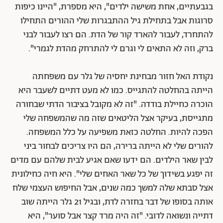
בגבעתיים, אחת משישה ילדים", היא מספרת, "היינו כיפות
סרוגות אבל בתחילת גיל ההתבגרות שלי ההורים התחילו
להתחרד, לעבור להארד קור של הדת. הם רצו לעבור לבני
ברק, וזה לא התאים לי וגרם לי להתרחק מהדת לגמרי".
נקודת האל חזור מבחינת יחסיה של גלר עם משפחתה
הייתה בהחלטה להתגייס. כמו לא מעט דתיים לשעבר היא
הוכרה כחיילת בודדה. "זה לא מקובל בציבור הדתי שבחורה
מתגייסת, בעיקר אצל הליטאים שזה מה שהמשפחה שלי
הפכה להיות. החלטה כזאת משפיעה על כלל המשפחה.
להורים שלי לא הייתה ברירה, הם היו צריכים לבחור ביני
לבין שאר הילדים. הם ידעו שאם אגיע לבית שלהם עם מדים
זה יפגע בשידוך של כל שאר האחים שלי". היא חיה כחילונית
אצל סבתא שלה למשך כמה שנים, אבל החיפוש העצמי שלח
אותה בסופו של דבר בחזרה לדת, ובגיל 21 גלר הייתה שוב
דתייה ונשואה לדובי. "זה היה מרד קצר אבל סוער", היא