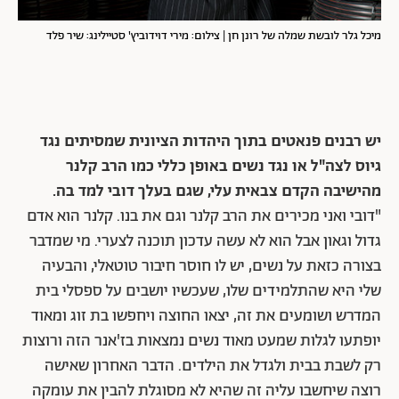
מיכל גלר לובשת שמלה של רונן חן | צילום: מירי דוידוביץ' סטיילינג: שיר פלד
יש רבנים פנאטים בתוך היהדות הציונית שמסיתים נגד
גיוס לצה"ל או נגד נשים באופן כללי כמו הרב קלנר
מהישיבה הקדם צבאית עלי, שגם בעלך דובי למד בה.
"דובי ואני מכירים את הרב קלנר וגם את בנו. קלנר הוא אדם
גדול וגאון אבל הוא לא עשה עדכון תוכנה לצערי. מי שמדבר
בצורה כזאת על נשים, יש לו חוסר חיבור טוטאלי, והבעיה
שלי היא שהתלמידים שלו, שעכשיו יושבים על ספסלי בית
המדרש ושומעים את זה, יצאו החוצה ויחפשו בת זוג ומאוד
יופתעו לגלות שמעט מאוד נשים נמצאות בז'אנר הזה ורוצות
רק לשבת בבית ולגדל את הילדים. הדבר האחרון שאישה
רוצה שיחשבו עליה זה שהיא לא מסוגלת להבין את עומקה