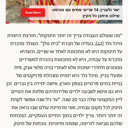
ישר ולעניין: 14 פריטי פסים עם טוויסט
Read More
שילכו איתכן כל הקיץ
"מה שעולם העבודה צריך זה יותר תינוקות", חורצת היזמית
מיכל גלר (42), בעליה של חברת "בית גולן". כשגלר מדברת
על תינוקות היא לא מתכוונת לאחד או שניים, וכשהיא
מדברת על עבודה, היא לא מתכוונת בהכרח למשרדים
ממוזגים ולחדרי ישיבות אלא לאתרי בניה מלאי אבק, פיח
ופועלי בניין. מיכל גלר היא יזמית ומנהלת פרויקטים של
בניית בתים פרטיים בצפון הארץ, אישה יחידה בין גברים. וכן
היא גם אימא לשבעה ילדים שלידותיהם מלוות את הטיים
ליין המקצועי שלה כבר 20 שנה. "עד גיל שנה אפשר לקחת
תינוק לכל מקום עבודה, ואני מדמיינת עולם שבו נראה את
זה יותר ויותר. צריך ילדים בתוך החיים העסקיים, הנוכחות
שלהם מביאה לזרימה, שמחה וחיוניות. נוכחות של תינוק