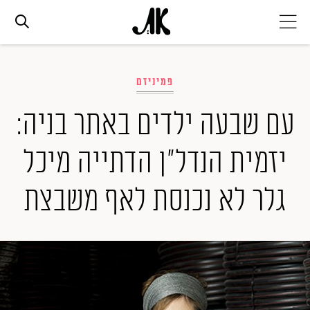
אג׳נדה
פמיניזם
אופנה
עם שבעה ילדים באתר בניה:
יזמית הנדל"ן הדתייה מיכל
ביוטי
גלר לא נכנסת לאף משבצת
סלבס
ערוצים נוספים
המגזין