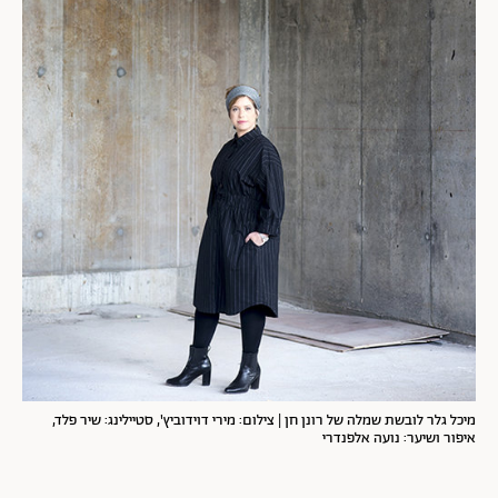
מיכל גלר לובשת שמלה של רונן חן | צילום: מירי דוידוביץ', סטיילינג: שיר פלד,
איפור ושיער: נועה אלפנדרי