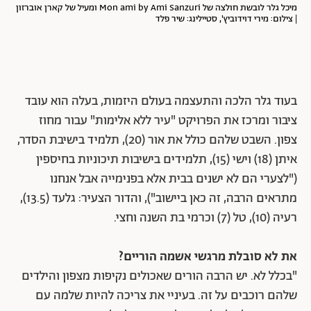
מיכל גלר לובשת חולצה של Mon ami by Ami Sanzuri ומעיל של קארן אוברזון
| צילום: מירי דוידוביץ', סטיילינג: שיר פלד
בעוד גלר הלכה והתעצמה בעולם היזמות, בעלה הוא עובד
ציבור ומרכז את הפרויקט "עיר ללא אלימות" עבור מחוז
צפון. השבט שלהם כולל את אור (20), תלמיד בישיבת הסדר,
איתן (18) וישי (15), תלמידים בישיבות תיכוניות בחיספין
("לצערי הם לא ישנים בבית אלא בפנימייה אבל אנחנו
מתראים הרבה, זה כאן ביישוב"), והדור הצעיר: גלעד (13.5),
רעיה (10), טל (7) וכרמי בת השנה וחצי.
את לא סובלת מרגשי אשמה הוריים?
"בכלל לא. יש הרבה הורים שאכולים נקיפות מצפון והילדים
שלהם רוכבים על זה. בעיניי את צריכה להיות שלמה עם