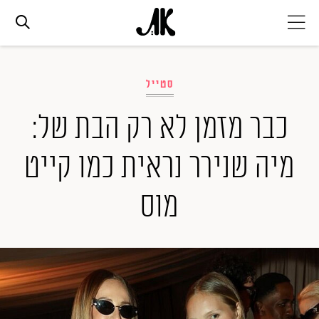
אג׳נדה
סטייל
אופנה
כבר מזמן לא רק הבת של:
מיה שנירר נראית כמו קייט
ביוטי
מוס
סלבס
ערוצים נוספים
המגזין