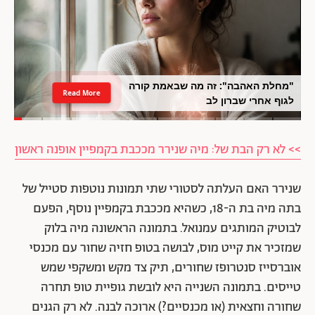
"מחלת האהבה": זה מה שבאמת קורה
Read More
לגוף אחרי שברון לב
>> לא רק הבת של: מיה שנירר מככבת בקמפיין אופנה ראשון
שנירר האם העלתה לסטורי שתי תמונות נוטפות סטייל של
בתה מיה בת ה-18, כשהיא מככבת בקמפיין נוסף, הפעם
לבוטיק המותגים עמנואל. בתמונה הראשונה מיה בלוק
שמזכיר את קייט מוס, לבושה בטופ חזיה שחור עם מכנסי
אוברסייז סנטרופז שחורים, תיק צד מקש ומשקפי שמש
טייסים. בתמונה השנייה היא לובשת גופיית טופ תחרה
שחורה וחצאית (או מכנסיים?) ארוכה לבנה. לא רק הגנים