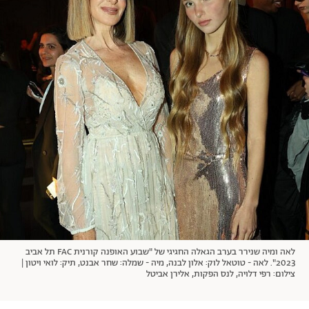
אודות
תרבות ופנאי
מי אנחנו
הפקות אופנה
שירות לקוחות למנויים
תנאי שימוש
עיצוב
מדיניות פרטיות
בריאות
כתבו לנו
הצהרת נגישות
קריירה
יחסים
© יובל סיגלר תקשורת בע"מ 2026
RGB Media
משפחה
Designed, Developed and Powered by
חופש
תוכן מקודם
לאה ומיה שנירר בערב הגאלה החגיגי של "שבוע האופנה קורנית FAC תל אביב
2023". לאה - טוטאל לוק: אלון לבנה, מיה - שמלה: שחר אבנט, תיק: לואי ויטון |
צילום: רפי דלויה, לנס הפקות, אלירן אביטל