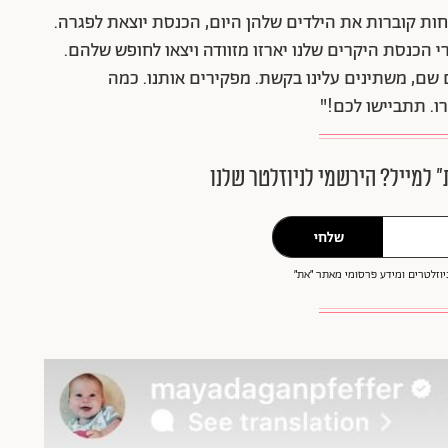
גובה: "בזמן ש-12 משפחות קוברות את הילדים שלהן היום, הכנסת יוצאת לפגרה.
 הכנסת היקרים שלנו יארזו מזוודה ויצאו לחופש שלהם.
בים שם, משתינים עלינו בקשת. מפקירים אותנו. כמה
ו. תתביישו לכם!"
״ למייל? הירשמי לניוזלטר שלנו
שלחי
וזלטרים ומידע פרסומי מאתר ״את״