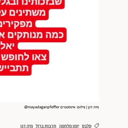
מיה דגן | צילום: אינסטגרם mayadaganpfeffer@
סלבס
יומן מלחמה
חרבות ברזל
מיה דגן