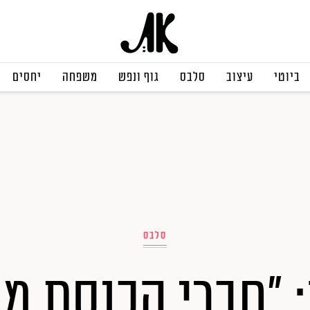
ביוטי
עיצוב
סלבס
גוף ונפש
משפחה
יחסים
סלבס
: "חברי הכנסת מ