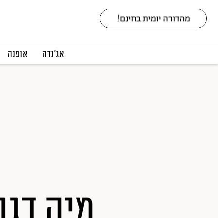
אג׳נדה
אופנה
מיה דגן