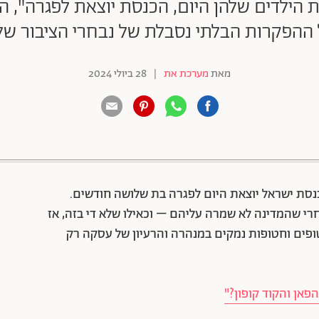
ברות את הילדים שלהן היום, הכנסת יוצאת לפגרה"
ההפקרות הבלתי נסבלת של נבחרי הציבור של
מאת
מערכת את
|
28 ביולי 2024
88 שיתופים | 132 צפיות
נסת ישראל יוצאת היום לפגרה בת שלושה חודשים.
רי שהמדינה לא שמרה עליהם – וכאילו שלא די בזה, אז
רי כנסת ייצאו היום לחופשה, בזמן ש-115 חטופים וחטופות נמקים במנהרה והרעיון של עסקה רק
פאן והקוד קופון?"