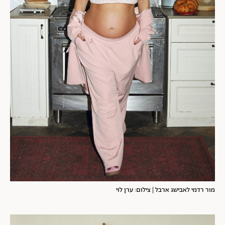
מור רדמי לאבישג ארבל | צילום: ערן לוי