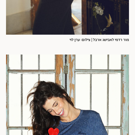
מור רדמי לאבישג ארבל | צילום: ערן לוי