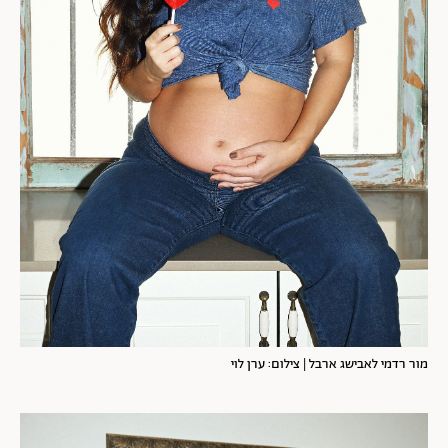
מור רדמי לאבישג ארבל | צילום: ערן לוי