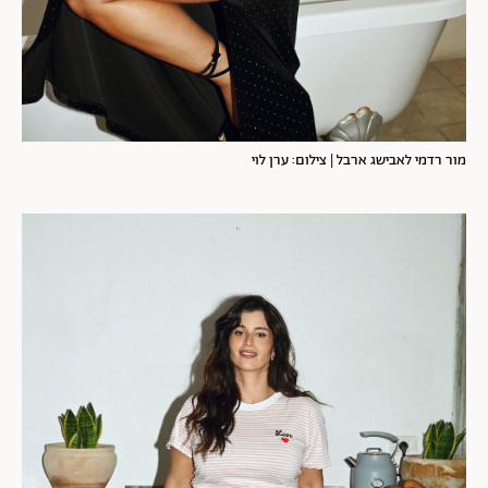
מור רדמי לאבישג ארבל | צילום: ערן לוי