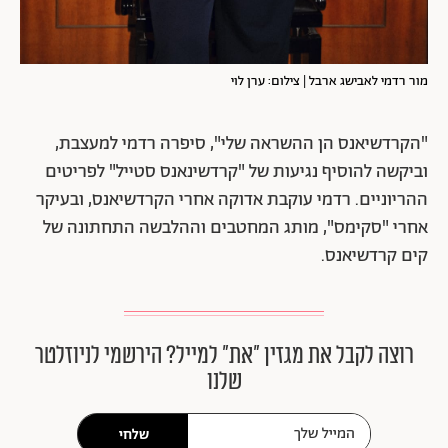
מור רדמי לאבישג ארבל | צילום: ערן לוי
"הקרדשיאנס הן ההשראה שלי", סיפרה רדמי למעצבת,
וביקשה להוסיף נגיעות של "קרדשינאנס סטייל" לפריטים
ההריוניים. רדמי עוקבת אדוקה אחרי הקרדשיאנס, ובעיקר
אחרי "סקימס", מותג המחטבים וההלבשה התחתונה של
קים קרדשיאנס.
רוצה לקבל את מגזין ״את״ למייל? הירשמי לניוזלטר
שלנו
שלחי