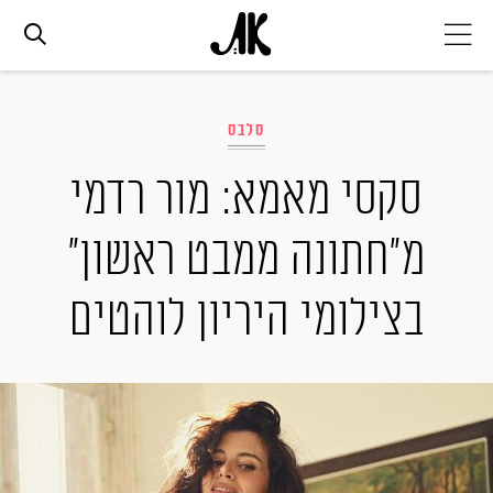
אג׳נדה
סלבס
אופנה
סקסי מאמא: מור רדמי
מ"חתונה ממבט ראשון"
ביוטי
בצילומי היריון לוהטים
סלבס
ערוצים נוספים
המגזין