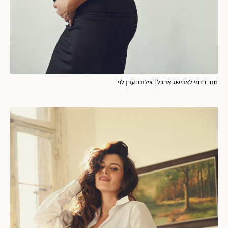
מור רדמי לאבישג ארבל | צילום: ערן לוי