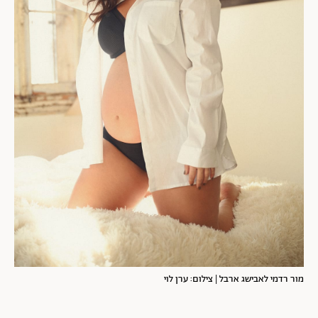
מור רדמי לאבישג ארבל | צילום: ערן לוי