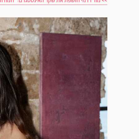
>> מור רדמי חושפת את שקר האינסטגרם: "חמודות,