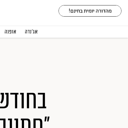
אג׳נדה
אופנה
בחודש 
"חתונה