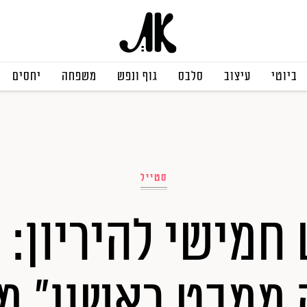
ביוטי
עיצוב
סלבס
גוף ונפש
משפחה
יחסים
סטייל
חמישי להיריון: 
 ממבט ראשון" מ