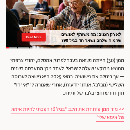
לא רק הגנים: מה משותף לאנשים
Read More
שהמוח שלהם נשאר חד בגיל 90?
ממן (30) הייתה נשואה בעבר לפרנק אמסלם, יהודי צרפתי
ממוצא מרוקאי שעלה לישראל. לאחר מכן התארסה בשנית
– אך ביטלה את נישואיה. במאי 2025 היא נישאה לארוסה
השלישי (מבלבל, אנחנו יודעות), אחרי שאמרה לו "איי דו"
תוך חודש וחצי בלבד של זוגיות.
>> מור ממן פותחת את הלב: "בגיל 16 הפכתי להיות אימא
של אימא שלי"