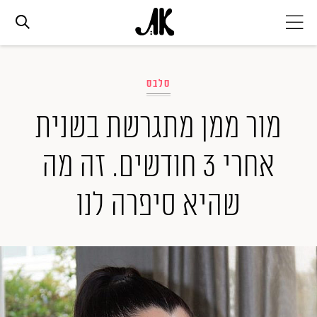
אג׳נדה
סלבס
אופנה
מור ממן מתגרשת בשנית
אחרי 3 חודשים. זה מה
ביוטי
שהיא סיפרה לנו
סלבס
ערוצים נוספים
המגזין