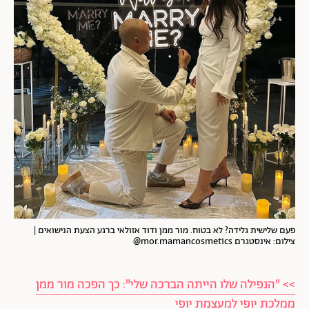
פעם שלישית גלידה? לא בטוח. מור ממן ודוד אזולאי ברגע הצעת הנישואים |
צילום: אינסטגרם mor.mamancosmetics@
>> "הנפילה שלו הייתה הברכה שלי": כך הפכה מור ממן
ממלכת יופי למעצמת יופי