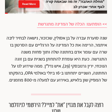
"מחלת האהבה": זה מה שבאמת קורה
Read More
לגוף אחרי שברון לב
>> הופתענו: הכלה של המדינה מתגרשת
שנה סוערת עברה על בן אסולין, שכזכור, נישאה לבחיר ליבה
איתמר, הרימה את כל המדינה על הרגליים עם הסרטון בו
שרה עם עומר אדם בחתונה שלה ותוך פחות משנה
התגרשה. כעת היא עומדת להתחתן בשנית עם בן זוגה
הנוכחי, ירין גרנובסקי (29), איש נדל"ן. ממה שידוע לנו על
החתונה, השניים יתחתנו ב-16 ביולי באולמי OPA, בהפקתו
של המפיק שון בלאיש, באירוע עם למעלה מ-800 מוזמנים.
רוצה לקבל את מגזין ״את״ למייל? הירשמי לניוזלטר
שלנו