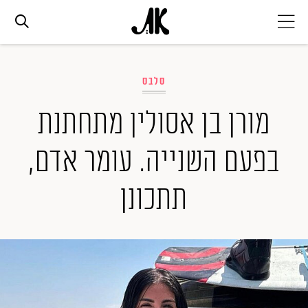
אג׳נדה
סלבס
אופנה
מורן בן אסולין מתחתנת
בפעם השנייה. עומר אדם,
ביוטי
תתכונן
סלבס
ערוצים נוספים
המגזין