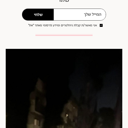
שלחי
אני מאשר/ת קבלת ניוזלטרים ומידע פרסומי מאתר ״את״