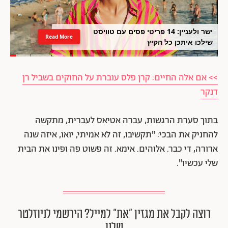
ישר ולעניין: 14 פריטי פסים עם טוויסט
Read More
שילכו איתכן כל הקיץ
>> אם אלה החיים: קרן פלס עוברת על החוקים בשביל רן
דנקר
בתוך סערת הרגשות, עברה אטיאס לעברית, מתקשה
להחניק את הבכי: "תקשיבו, זה לא אמיתי, יואו, איזה שנה
ארורה, די כבר. אלוהים. אימא. זה פשוט פה ופינו את הבית
שלי עכשיו".
רוצה לקבל את מגזין ״את״ למייל? הירשמי לניוזלטר
שלנו