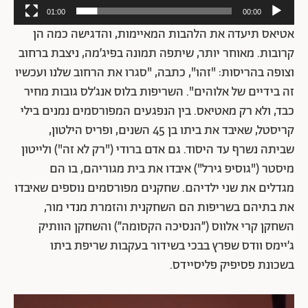
01:00
00:00
אטיאס תיעדה את הלהבות המאיימות, והדגישה כמה הן
קרובות. מאוחר יותר, שיתפה תמונה בפיג’מה, ניצבת ברחוב
וצופה בהריסות: "זהו", כתבה, "סגרו את הרחוב שלנו ועכשיו
זה בידיים של אלוהים". השריפות בלוס אנג’לס גובות מחיר
כבד, ולא רק מאטיאס. בין הנפגעים המפורסמים נמנים בילי
קריסטל, שאיבד את ביתו בן 45 השנים, ופריס הילטון,
שביתה נשרף עד היסוד. גם אדם ברודי ("רק לא זה") ולייטון
מיסטר ("גוסיפ גירל") איבדו את בית מגוריהם, בו הם
מגדלים את שני ילדיהם. שחקנים מפורסמים נוספים שאיבדו
את בתיהם בשריפות הם השחקנית והזמרת מנדי מור,
השחקן קרי אלווס (״הנסיכה הקסומה״) והשחקן הוותיק
ג׳יימס וודס שפרץ בבכי בשידור בעקבות שריפת ביתו
בשכונת פסיפיק פליסיידס.
נגן