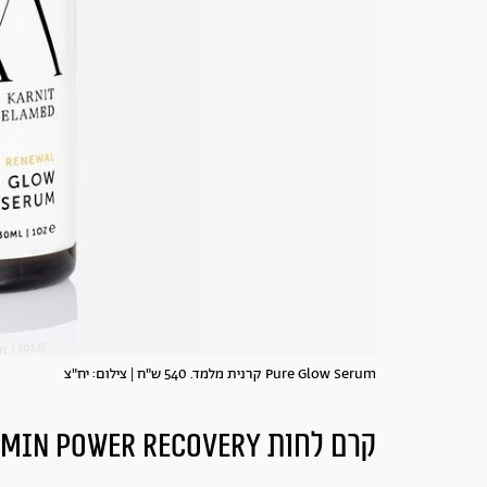
Pure Glow Serum קרנית מלמד. 540 ש"ח | צילום: יח"צ
קרם לחות MultiVitamin Power Recovery של דרמלוג'יקה