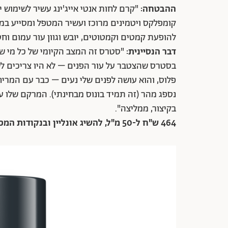
ההבטחה:
"קרם לחות אנטי אייג'ינג עשיר לשימוש 
קומפלקס ויטמינים מרוכז ועשיר המטפל ומסייע במ
להופעת קמטים וקמטוטים, יובש וגוון עור עמום וחסר
דבר הנסיינית:
"סטרס זה המצב הקיומי של כל מי שח
בסטרס שהצטבר על עור הפנים – לא היו צריכים לשכנ
פלוס, והוא עושה לפנים שלי נעים – כבר עם המריח
נספג מהר (זה תמיד בונוס מבחינתי). המרקם שלו ע
בקיצור, ממליצה".
464 ש"ח ל-50 מ"ל, להשיג אונליין ובנקודות המכירה של דרמלוג'יקה