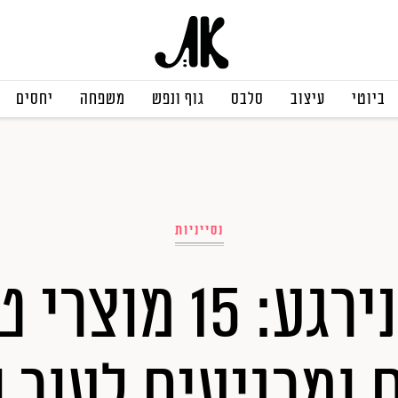
ביוטי
עיצוב
סלבס
גוף ונפש
משפחה
יחסים
נסייניות
בואו נירגע: 15 מ
 ומרגיעים לעור 