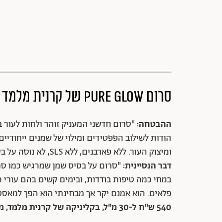
סרום PURE GLOW של קרנית מלמד
ההבטחה:
"סרום חדשני המעניק זוהר ולחות לעור בא
הודות לשילוב הפפטידים ומילוי של שמנים ייחודי
ומיצוק העור. ללא פארבנים, ללא SLS, לא נוסה על בעלי חיים".
דבר הנסיינית:
"סרום על בסיס שמן שמרגיש כמו סרו
במחי כמה טיפות בודדות, ובימים קשים בהם עורי ה
פלאים. הוא אמנם יקר אך מבחינתי הוא הפך למאסט
540 ש"ח ל-30 מ"ל, בקליניקה של קרנית מלמד, מאפו 18 תל אביב, ובאתר הקוסמטיקאית