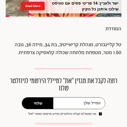
ישר ולעניין: 14 פריטי פסים עם טוויסט
Read More
שילכו איתכן כל הקיץ
המודדת
טל קליינבורט, מנהלת קריאייטיב, בת 34, מידה 36, גובה
1.60 מטר, מטפחת מלתחה שכולה קלאסיקה צרפתית.
רוצה לקבל את מגזין ״את״ למייל? הירשמי לניוזלטר
שלנו
שלחי
אני מאשר/ת קבלת ניוזלטרים ומידע פרסומי מאתר ״את״