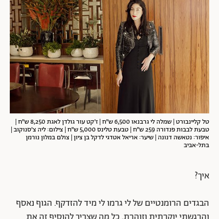
טל קליינבורט | שמלה לי גרבנאו 6,500 ש"ח | ז'קט עור גולדן לאגת 8,250 ש"ח |
טבעת לבבות פנדורה 259 ש"ח | טבעת טלינס 5,000 ש"ח | צילום: ליה צ'סנוקוב |
איפור: נטאשה דנונה | שיער: אריאל אטדגי לדקל בן ציון | צולם במלון נורמן
בתל-אביב
איך?
הבגדים הרומנטיים של לי גרמו לי מיד להזדקף. הגוף נאסף
והרגשתי יוקרתית וזוהרת. כל מה שצריך להוסיף זה את