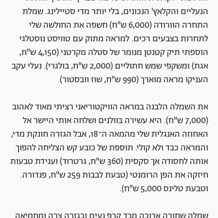
הנעליים והקלאץ' הנכונים, בלי יותר מדי סטיילינג. שמלת
התחרה הוורודה (6,000 ש"ח) חשפה את החולשה שלי
לתחרות בצבעים רכים. למראה מתוק עם טוויסט נוסטלגי
הוספתי תיק קטנטן מנומר של סטלה מקרטני (4,150 ש"ח,
אגת) ומשקפי שמש חתוליים (2,000 ש"ח, בולגרי). נעלי עקב
העניקו מראה מוארך (990 ש"ח, שוז וובסטור).
את השמלה הלבנה במראה הוויקטוריאני רציתי מאוד לאהוב
(7,000 ש"ח). היא עשירה בוולנים ושלחה אותי היישר אל
האחוזה האנגלית שלי מהמאה ה־18, אבל הגזרה חונקת מדי,
והמראה כבד ולא קולי. תוספת של כובע קש הצליחה להפוך
אותה לחסודה אך סקסית (360 ש"ח, גרטרוד) וענידת טבעות
חיזקה את הפן הרומנטי (טבעת לבבות 259 ש"ח, פנדורה.
וטבעת טלינס 5,000 ש"ח).
שמלה שחורה ארוכה מבד קרפ נעים ובגזרה צרה ומחמיאה