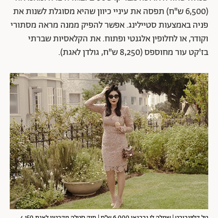
(6,500 ש"ח) תפסה את עיניי כיוון שהיא מסוגלת לשנות את
פניה באמצעות סטיילינג. אפשר להפיק ממנה מראה מסתורי
וקודר, או לחלופין אלגנטי ופתוח. את הקלאסיות שברתי
בז'קט עור מחוספס (8,250 ש"ח, גולדן לאגת).
טל קליינבורט | שמלה לי גרבנאו 6,000 ש"ח | תיק סטלה מקרטני לאגת 4,150