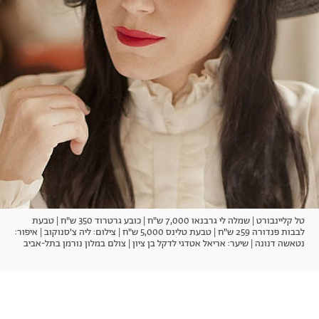
אודות
תרבות ופנאי
מי אנחנו
הפקות אופנה
שירות לקוחות למנויים
תנאי שימוש
עיצוב
מדיניות פרטיות
בריאות
כתבו לנו
הצהרת נגישות
קריירה
יחסים
© יובל סיגלר תקשורת בע"מ 2026
RGB Media
משפחה
Designed, Developed and Powered by
חופש
תוכן מקודם
טל קליינבורט | שמלה לי גרבנאו 7,000 ש"ח | כובע גרטרוד 350 ש"ח | טבעת
לבבות פנדורה 259 ש"ח | טבעת טלינס 5,000 ש"ח | צילום: ליה צ'סנוקוב | איפור:
נטאשה דנונה | שיער: אריאל אטדגי לדקל בן ציון | צולם במלון נורמן בתל-אביב