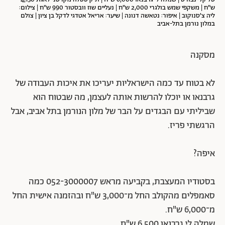
ש"ח | משקפי שמש בולגרי 2,000 ש"ח | נעליים שוז וובסטור 990 ש"ח | צילום:
ליה צ'סנוקוב | איפור: נטאשה דנונה | שיער: אריאל אטדגי לדקל בן ציון | צולם
במלון נורמן בתל-אביב
מסקנה
לא בטוח עד כמה הישראליות יעריכו את איכות העבודה של
גרבנאו או יוכלו להרשות אותה לעצמן, מה שבטוח הוא
שביליתי עם הבגדים על הבר של מלון הנורמן בתל אביב, אבל
הרגשתי פריז.
איפה?
בסטודיו המעצבת, בקביעה מראש 052-3000007 כמה
סאמפלים מהקולב החל מ־3,000 ש"ח ובהזמנה אישית החל
מ־6,000 ש"ח.
שמלה לי גרבנאו 6,500 ש"ח