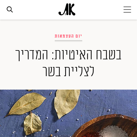
אג׳נדה
יום העצמאות
אופנה
בשבח האיטיות: המדריך
לצליית בשר
ביוטי
סלבס
ערוצים נוספים
המגזין