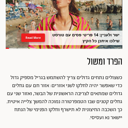
ישר ולעניין: 14 פריטי פסים עם טוויסט
Read More
שילכו איתכן כל הקיץ
הפרד ומשול
כשצולים נתחים גדולים צריך להשתמש בגריל מספיק גדול
כדי שאפשר יהיה לחלקו לשני אזורים: אזור חם עם גחלים
גדולים שמתאים לצריבה הראשונית של הבשר, ואזור שני עם
גחלים קטנים שבו הטמפרטורה נמוכה להמשך צלייה איטית.
כך השכבה החיצונית לא תישרף וחלקו הפנימי של הנתח
יישאר נא ועסיסי.