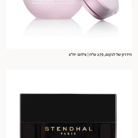
הידרזן של לנקום, 279 ש"ח | צילום: יח"צ