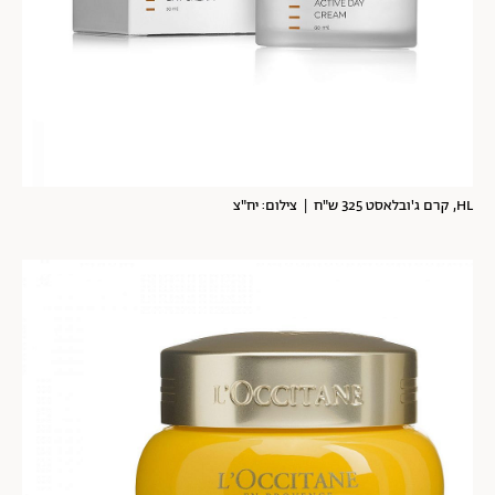
HL, קרם ג'ובלאסט 325 ש"ח | צילום: יח"צ