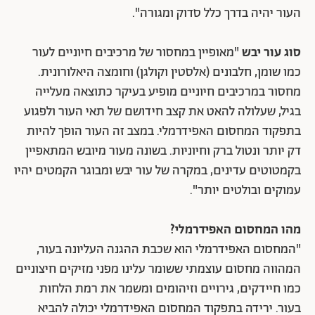
העור יהיה בדרך כלל סדוק ומגורה".
סוג עור יבש
"מאופיין במחסור של מרכיבים חיוניים לעור
כמו שומן, חלבונים (אלסטין וקולגן) וחומצה היאלורונית.
מחסור במרכיבים חיוניים מופיע בעיקר כתוצאה מעלייה
בגיל, שעלולה להאט את קצב חידושם של תאי העור ולפגוע
בתפקוד המחסום האפידרמלי. במצב זה העור הופך להיות
דק יותר ונטול ברק וחיוניות. בשונה מעור מיובש המתאפיין
בקמטוטים עדינים, במקרה של עור יבש ומבוגר הקמטים יהיו
עמוקים ובולטים יותר".
מהו המחסום האפידרמלי?
"המחסום האפידרמלי הוא שכבת ההגנה העליונה בעור,
המהווה מחסום עוצמתי ששומר עלינו מפני מזיקים חיצוניים
כמו חיידקים, גירויים וזיהומים ומשמר את רמת הלחות
בעור. ירידה בתפקוד המחסום האפידרמלי יכולה להביא