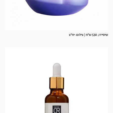
שיסיידו, 530 ש"ח | צילום: יח"צ