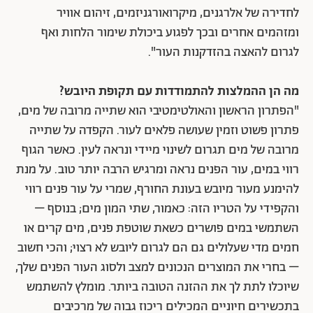
לחדירה של אלרגנים, מיקרואורגניזמים, זיהום אוויר
ומזהמים אחרים ובכך לפגוע ביכולת שימור הלחות ואף
לגרום להאצה בהזדקנות העור".
מה הן ההמלצות להתמודדות עם תקופת היובש?
"הפתרון הראשון והאולטימטיבי הוא שתייה מרובה של מים,
פתרון פשוט וזמין שעושה פלאים לעור. הקפדה על שתייה
מרובה של מים תגרום לשינוי מיידי ונראה לעין. כאשר הגוף
רווי במים, עור הפנים נראה ומרגיש הרבה יותר טוב. על מנת
להימנע מעור מיובש בעונת החורף, שמרי על עור פנים רווי
והקפידי על הטריו הזה: כאמור, שתי המון מים; בנוסף –
השתמשי במים פושרים כשאת שוטפת פנים, מים קרים או
חמים מדי שעלולים גם הם לגרום ליובש לא רצוי; והכי חשוב
– בחרי את המוצרים הנכונים למצב ולסוג העור הפנים שלך,
שיוכלו לתת לך את ההזנה הטובה ביותר. מומלץ להשתמש
בתכשירים חיוניים המכילים ריכוז גבוה של מרכיבים