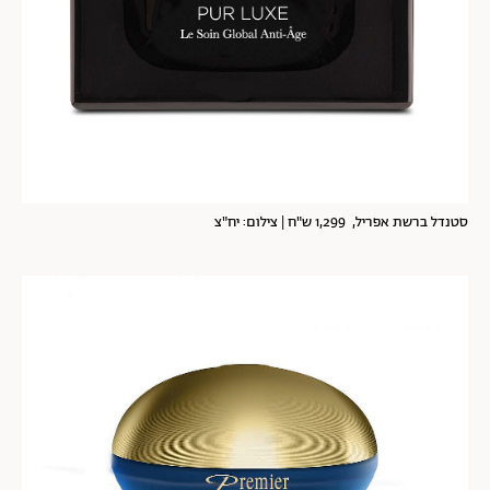
סטנדל ברשת אפריל, 1,299 ש"ח | צילום: יח"צ