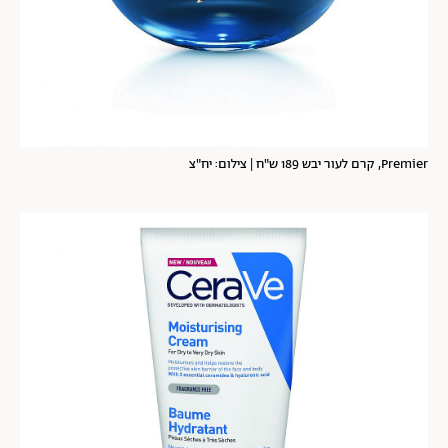
Premier, קרם לעור יבש 189 ש"ח | צילום: יח"צ