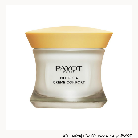
PAYOT, קרם יום עשיר 139 ש"ח |צילום: יח"צ