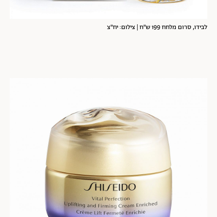
לבידו, סרום מלחח 199 ש"ח | צילום: יח"צ