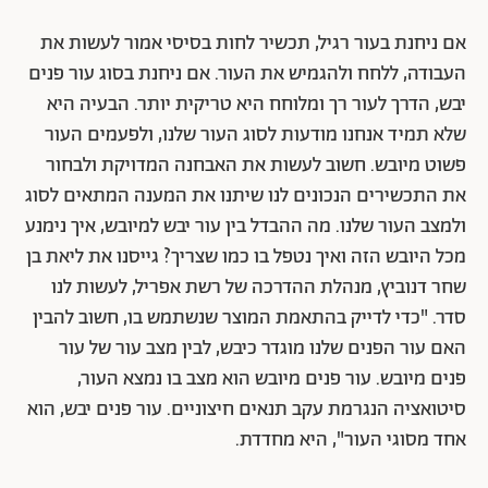
אם ניחנת בעור רגיל, תכשיר לחות בסיסי אמור לעשות את
העבודה, ללחח ולהגמיש את העור. אם ניחנת בסוג עור פנים
יבש, הדרך לעור רך ומלוחח היא טריקית יותר. הבעיה היא
שלא תמיד אנחנו מודעות לסוג העור שלנו, ולפעמים העור
פשוט מיובש. חשוב לעשות את האבחנה המדויקת ולבחור
את התכשירים הנכונים לנו שיתנו את המענה המתאים לסוג
ולמצב העור שלנו. מה ההבדל בין עור יבש למיובש, איך נימנע
מכל היובש הזה ואיך נטפל בו כמו שצריך? גייסנו את ליאת בן
שחר דנוביץ, מנהלת ההדרכה של רשת אפריל, לעשות לנו
סדר. "כדי לדייק בהתאמת המוצר שנשתמש בו, חשוב להבין
האם עור הפנים שלנו מוגדר כיבש, לבין מצב עור של עור
פנים מיובש. עור פנים מיובש הוא מצב בו נמצא העור,
סיטואציה הנגרמת עקב תנאים חיצוניים. עור פנים יבש, הוא
אחד מסוגי העור", היא מחדדת.