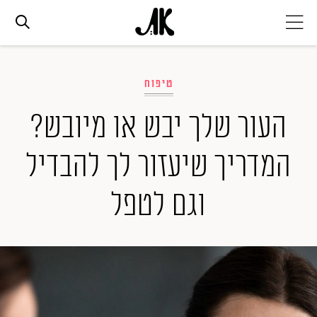
אג׳נדה
טיפוח
אופנה
העור שלך יבש או מיובש?
המדריך שיעזור לך להבדיל
ביוטי
וגם לטפל
סלבס
ערוצים נוספים
המגזין