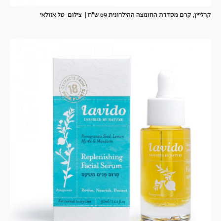
קרלייין, קרם מסדרת החומצה ההילרונית 69 ש"ח | צילום: טל אזולאי