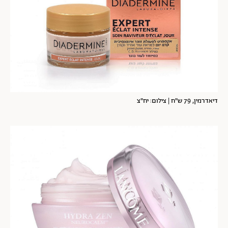
דיאדרמין, 79 ש"ח | צילום: יח"צ