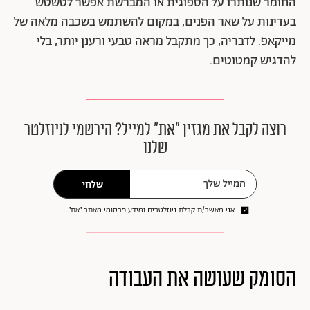
החומר שנותרו על הספוגית או המברשת אפשר לטשטש
בעדינות על שאר הפנים, במקום להשתמש בשכבה מלאה של
מייקאפ. לדבריה, כך מתקבל מראה טבעי ורענן יותר, בלי
להדגיש קמטוטים.
רוצה לקבל את מגזין ״את״ למייל? הירשמי לניוזלטר
שלנו
שלחי
אני מאשר/ת קבלת ניוזלטרים ומידע פרסומי מאתר ״את״
הסומק שעושה את העבודה