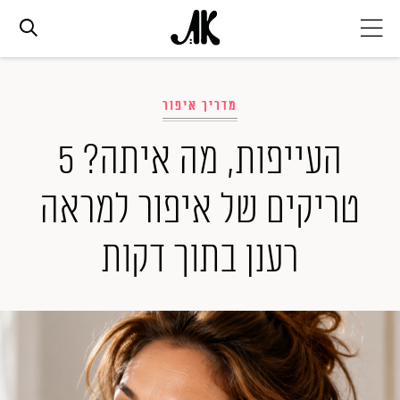
אג׳נדה
מדריך איפור
אופנה
העייפות, מה איתה? 5
טריקים של איפור למראה
ביוטי
רענן בתוך דקות
סלבס
ערוצים נוספים
המגזין