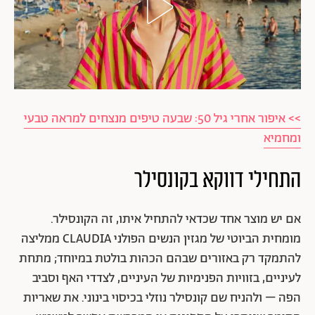
>> איפור אחרי גיל 50: שבעה טיפים מנצחים למראה טבעי
ומחמיא
התחילי דווקא בקונסילר
אם יש מוצר אחד שכדאי להתחיל איתו, זה הקונסילר.
מומחית הביוטי של מגזין הנשים הפולני CLAUDIA ממליצה
להתמקד רק באזורים שבהם הכהות בולטת במיוחד; מתחת
לעיניים, בזוויות הפנימיות של העיניים, לצדדי האף וסביב
הפה – ולהניח שם קונסילר נוזלי בכיסוי בינוני. את שאריות