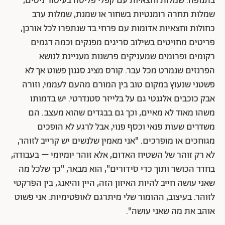
בתנופה. שמלות וחצאיות עם קפלי פליסה בעיטור ניטים,
שמלות תחרה רומנטיות בשחור או שמנת, שמלות ערב
כחולות וחצאיות אדומות עם פרחי בד שנתפרו לכל אורכן,
פריטים מחויטים בשילוב סריגים מפנקים וכמה דגמים
רקומים ופרומים שמעניקים פרשנות מעניינת לנושא
הפרנזים שנמרט מכל עבר. קורס מציג סגנון פשוט אך לא
פשטני שנעוץ במקום טוב בין המורם מהעם לעממי, וזורה
אבק כוכבים אלגנטי גם על בלייזר סטנדרטי. יש בדמותו
משהו מאוד לא מאיים, וכך גם בבגדים שהוא מעצב. הם
משדרים שעות פנאי וכסף פנוי, אבל לרגע לא הופכים
מגוחכים או מופרכים. "אני מאמין שלנשים יש קרייב לזוהר,
לא רק זוהר של השטיח האדום, אלא זוהר יומיומי – בעבודה,
בחדר הכושר ותוך כדי סידורים", הוא מבאר, "כך שלכל מה
שאני עושה חייב להיות האיזון הזה, היין והיאנג, בין הפרקטי
לזוהר. בעיצוב, ההומור שלי מיתרגם לאופטימיות. אני פשוט
אוהב את מה שאני עושה".