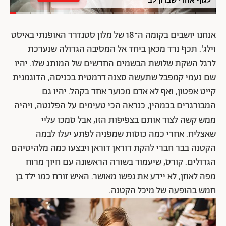
אנחנו יושבים בקומה ה־18 של מלון סטנדרד האופנתי באיסט
וילג'. תכף נרד מכאן ביחד אל המסיבה הגדולה שנערכת
לרגל השקת שלושת הבשמים החדשים של המותג שלו. יהיו
שם נעמי קמפבל שתעשה סצנה דרמטית בכניסה, הדוגמנית
קייט אפטון, ואף לא אדם מכוער אחד בקהל. יהיו גם
המבורגרים בכמהין, כנראה הכי טעימים על הפלנטה, ויהיה
ממש קשה לצוד אותם בצפיפות הזו, אבל סמכו עליי
שאצליח. אחרי כמה כוסות שמפניה לפתע יעלו לבמה
הקטנה בבר חברי להקת דוראן דוראן ויבצעו כמה מלהיטיהם
הגדולים. קורס, שיעמוד בשורה הראשונה עם חיוך מרוח
מפה לאוזן, לא יידע את נפשו מאושר. האיש זורח כמו ילד בן
חמש בהופעה של מיכל הקטנה.