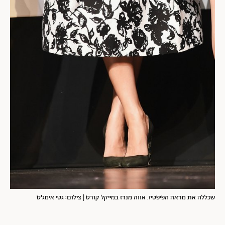
שכללה את מראה הפיפטיז. אווה מנדז במייקל קורס | צילום: גטי אימג'ס