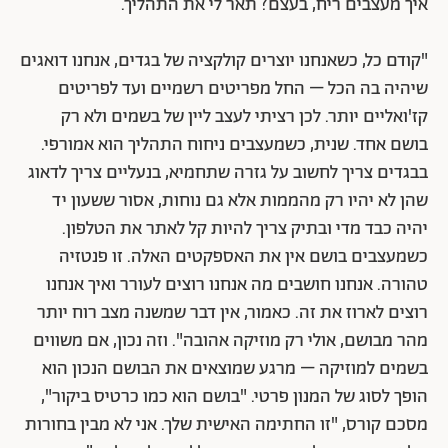
איך מעצבים ריח, בעצם? תאר לי את התהליך.
"קודם כל, כשאנחנו יוצרים קולקציה של בגדים, אנחנו דואגים
שיהיה בה הכל – החל מפריטים רשמיים ועד לפריטים
קז'ואליים יותר. לכן רציתי לעצב ליין של בשמים ולא רק
בושם אחד. שנית, כשמעצבים ניחוח התהליך הוא אמורפי.
בבגדים צריך לחשוב על גזרה שתחמיא, בנעליים צריך לדאוג
שהן לא יהיו רק מהממות אלא גם נוחות, אסור ששעון יד
יהיה כבד מדי ובתיק צריך להיות קל לאתר את הטלפון.
כשמעצבים בושם אין את האספקטים האלה. זו פנטזיה
טהורה. אנחנו חושבים מה אנחנו רוצים לעורר ואיך אנחנו
רוצים לארוז את זה. כאמור, אין דבר שמשנה מצב רוח יותר
מהר מבושם, אולי רק מוזיקה אהובה". וזה נכון, אם משווים
בשמים למוזיקה – מרגע שמוצאים את הבושם הנכון הוא
הופך לסוג של המנון פרטי. "בושם הוא כמו כרטיס ביקור",
מסכם קורס, "זו החתימה האישית שלך. אני לא מבין בחורות