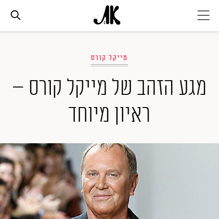
אג׳נדה
מייקל קורס
אופנה
מגע הזהב של מייקל קורס –
ראיון מיוחד
ביוטי
סלבס
ערוצים נוספים
המגזין