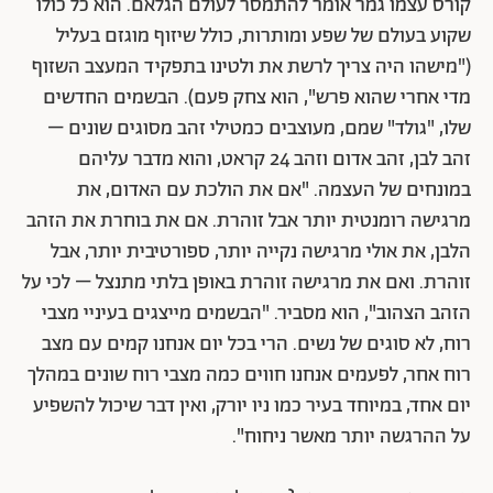
קורס עצמו גמר אומר להתמסר לעולם הגלאם. הוא כל כולו
שקוע בעולם של שפע ומותרות, כולל שיזוף מוגזם בעליל
("מישהו היה צריך לרשת את ולטינו בתפקיד המעצב השזוף
מדי אחרי שהוא פרש", הוא צחק פעם). הבשמים החדשים
שלו, "גולד" שמם, מעוצבים כמטילי זהב מסוגים שונים –
זהב לבן, זהב אדום וזהב 24 קראט, והוא מדבר עליהם
במונחים של העצמה. "אם את הולכת עם האדום, את
מרגישה רומנטית יותר אבל זוהרת. אם את בוחרת את הזהב
הלבן, את אולי מרגישה נקייה יותר, ספורטיבית יותר, אבל
זוהרת. ואם את מרגישה זוהרת באופן בלתי מתנצל – לכי על
הזהב הצהוב", הוא מסביר. "הבשמים מייצגים בעיניי מצבי
רוח, לא סוגים של נשים. הרי בכל יום אנחנו קמים עם מצב
רוח אחר, לפעמים אנחנו חווים כמה מצבי רוח שונים במהלך
יום אחד, במיוחד בעיר כמו ניו יורק, ואין דבר שיכול להשפיע
על ההרגשה יותר מאשר ניחוח".