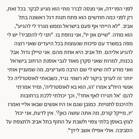
לפני הפרידה, אני מנסה לברר מתי הוא מגיע לבקר. בכל זאת,
רק לפני כמה חודשים הוא פתח חנות דגל ראשונה בתל
אביב. "לא הייתי אף פעם בישראל וממש מגרד לי להגיע",
הוא מודה. "שיים און יו", אני נוזפת בו. "תני לי להסביר! יש לי
מפה במשרד עם סיכות שנעוצות בכל היעדים שאני רוצה
להגיע אליהם. תל אביב היא אחת מהם. אני טיילן גדול. אבל
בכנות, למרות שאני סקרן מאוד לגבי אופנת הרחוב בישראל
ואני מודע לזה שיש לי שם הרבה מעריצים, מה שמעניין אותי
יותר זה לערוך ביקור לא רשמי. נגיד, כשבאתי לאוסטרליה כל
אנשי היח"צ אמרו 'הו, הוא בא לאוסטרליה', ומיד אמרתי
להם: 'אל תגידו לאף אחד!', וכך יכולתי ללכת ברחובות
ולהיכנס לחנויות. כמובן שגם אז היו אנשים שבאו אליי ואמרו
'יו, מייקל קורס, מה אתה עושה כאן?'. אין לדעת, אני יכול
לצוץ באופן בלתי צפוי ולשבת על החוף בתל אביב ולתצפת על
הסביבה. אולי אפילו אשב לידך".