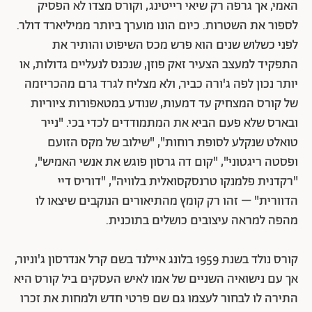
האמי, אך גרפה רק שיאי רייטינג, וקורס מצדו לא הפסיק
לספור את השטרות. כיום הונו מוערך ביותר ממיליארד דולר.
לפני כשלוש שנים הוא פרש מכס השיפוט והותיר את
התפקיד למעצב הצעיר זאק פוזן, שנכנס לנעליים גדולות, או
יותר נכון לפה ג'ורה כביר, ולא מצליח לגרד גרם מהכריזמה
של קורס המצחיק עד דמעות, שנודע במטאפורות ציוריות
ובארס שלא פעם הביא את המתמודדים לכדי בכי. "נייר
טואלט שנקלע לסופת רוחות", "שילוב של מקס הזועם
ופסטה ריגטוני", "קום דה גרסון פוגש את אנשי האמיש",
"רקדנית פלמנקו טרנסקסואלית בלוויה", "דוריס דיי
הדוורית" – זהו רק קומץ מהתיאורים הנוקבים שיצאו לו
מהפה למראה עיצובים כושלים בתוכנית.
קורס נולד בשנת 1959 בלונג איילנד בשם קרל אנדרסון ג'וניור,
אך עם נישואיה השניים של אמו לאיש העסקים ביל קורס היא
התירה לו לבחור לעצמו גם שם פרטי חדש ולמחות את זכרו