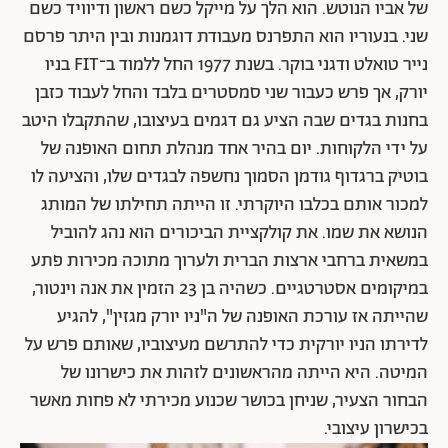
של אביו הנוטש. הוא הלך על מייקל כשם ראשון ודיוויד כשם
שני. בנעוריו הוא התפרנס מעבודת דוגמנות ובין היתר פרסם
נייר טואלט ודגני בוקר. בשנת 1977 החל ללמוד ב־FIT בניו
יורק, אך פרש כעבור שני סמסטרים בלבד והחל לעבוד כזבן
בחנות בגדים שבה הציע גם דגמים בעיצובו, שהתקבלו היטב
על ידי הלקוחות. יום בהיר אחד מנהלת תחום האופנה של
בוטיק ברגדוף גודמן הסמוך נחשפה לבגדים שלו, והציעה לו
למכור אותם בכלבו היוקרתי. זו הייתה תחילתו של המותג
הנושא את שמו. את קולקציית הביכורים הוא נהג להוביל
במשאית ברחבי ארצות הברית ולערוך מתוכה מכירות פתע
במיקומים אסטרטגיים. כשהיה בן 23 הזמין את אנה וינטור,
שהייתה אז עורכת האופנה של ה"ניו יורק מגזין", להגיע
לדירתו הניו יורקית כדי להתרשם מעיצוביו, שאותם פרש על
המיטה. היא הייתה מהראשונים לזהות את כישרונו של
הבחור הצעיר, שניחן בכושר שכנוע מכירתי לא פחות מאשר
בכישרון עיצובי.