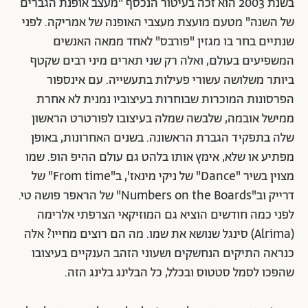
בשנת 2003 הוא זכה בעיטור הנכסף "מעצב אופנת הגברים
של השנה" מטעם מועצת מעצבי האופנה של אמריקה. לפני
שנתיים בחר בו מגזין "פורבס" לאחד ממאה האנשים
המשפיעים בעולם, ואלה רק שני תארים מיני רבים שקטף
ביותר משלושה עשורי פעילות בתעשייה. עם אינספור
הפרסונות המוכרות שבוחרות בעיצוביו נמנית לא אחרת
ממישל אובמה, שלבשה שמלה בעיצובו לפורטרט הראשון
שלה בתפקיד הגברת הראשונה. בשנים האחרונות, באופן
מפתיע או שלא, אימץ אותו בלהט גם עולם ההיפ הופ. שמו
מצוין בשיר "Dance" של ניקי מינאז', ב"From time" של
דרייק וב"Numbers on the Boards" של הראפר פושה טי.
לפני כמה חודשים הוציא גם המוזיקאי הצרפתי אלרימה
(Alrima) סינגל שנושא את שמו. מה הם רוצים מחייו? אלה
כנראה התיקים הנחשקים ושעוני הזהב הענקיים בעיצובו
שהפכו לסמל סטטוס ובכלל, כל הבלינג בלינג הזה.