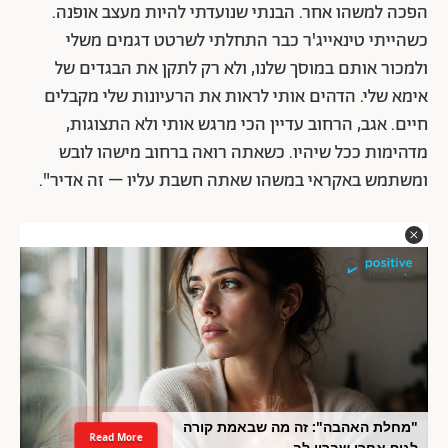
הפכה למשהו אחר. הבנתי שנועדתי להיות מעצב אופנה.
כשהייתי טינאייג'ר כבר התחלתי לשרטט דגמים משלי
ולמכור אותם במוסך שלנו, ולא רק לתקן את הבגדים של
אימא שלי. הדהים אותי לראות את הרעיונות שלי מקבלים
חיים. אגב, הרחוב עדיין הכי מרגש אותי ולא התצוגות,
מדהימות ככל שיהיו. כשאתה רואה ברחוב מישהו לובש
ומשתמש באקראי במשהו שאתה חשבת עליו – זה אדיר".
"מחלת האהבה": זה מה שבאמת קורה
Read More
לגוף אחרי שברון לב