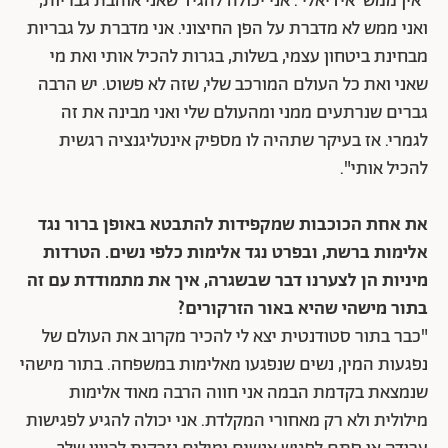
"אין ממש 'אידיאלי'. אני יכולה להגיד שאני אוהבת גבריות,
ואני ממש לא מדברת על הפן החיצוני. אני מדברת על גבריות
מבחינת ביטחון עצמי, בשלות, בגרות להכיל אותי ואת מי
שאני ואת כל העולם המורכב שלי, שזה לא פשוט. יש הרבה
גברים שנרתעים ממני ומהעולם שלי ואני מבינה את זה
לגמרי. אז בעיקר שתהיה לו מספיק אינטליגנציה רגשית
להכיל אותי".
את אחת הכוכבות שמקפידות להתבטא באופן ברור נגד
אלימות ברשת, ובפרט נגד אלימות כלפי נשים. הטרדות
מיניות הן לצערנו דבר שבשגרה, איך את מתמודדת עם זה
בתור מישהי שהיא באור הזרקורים?
"כבר בתור סטודנטית יצא לי להכיר מקרוב את העולם של
נפגעות המין, נשים שנפגעו מאלימות במשפחה. בתור מישהי
שנמצאת בקדמת הבמה אני חווה הרבה מאוד אלימות
מילולית ולא רק מאחורי המקלדת. אני יכולה להגיע לפגישות