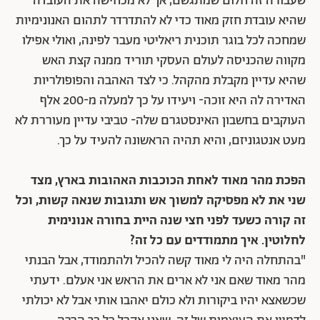
שעבורה זה חלום שמתגשם, אך לא מכחישה את העובדה
שהיא עובדת חזק מאוד כדי לא להתדרדר לתהום האנונימיות
שמחכה לכל בוגר תוכנית ריאליטי מעבר לפינה, ואולי אפילו
מקווה שהכניסה לעולם העסקי תוריד ממנה קצת האש
שהיא עדיין מקבלת מהקהל. כי לצד האהבה והפופולריות
האדירה לה היא זוכה- ויעידו על כך למעלה מ-200 אלף
העוקבים בחשבון האינסטגרם שלה- טביבי עדיין מעוררת לא
מעט אנטגוניזם, והיא תהיה הראשונה להעיד על כך.
הפכת מהר מאוד לאחת הכוכבות האהובות בארץ, מצד
שני את לא מפסיקה למשוך אש ותגובות שנאה קשות, וכל
זה קורה כשעד לפני חצי שנה היית בחורה אנונימית
לחלוטין. איך מתמודדים עם כל זה?
"בהתחלה היה לי מאוד קשה להכיל ולהתמודד, אבל הבנתי
מהר מאוד שאם אני לא ארים את הראש אני אעלם. ידעתי
שכשאצא יהיו ביקורות ולא כולם יאהבו אותי אבל לא יכולתי