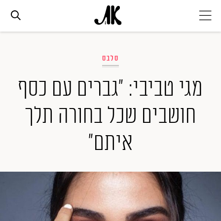
אג׳נדה
סלבס
אופנה
מגי טביבי: "גברים עם כסף
חושבים שכל בחורה תלך
ביוטי
איתם"
סלבס
ערוצים נוספים
המגזין