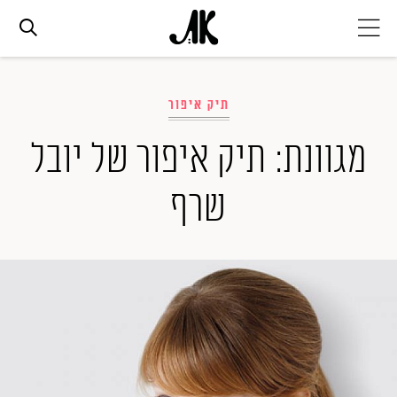
אג׳נדה
תיק איפור
אופנה
מגוונת: תיק איפור של יובל
שרף
ביוטי
סלבס
ערוצים נוספים
המגזין