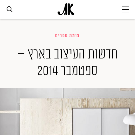
אג׳נדה
צומת ספרים
אופנה
חדשות העיצוב בארץ –
ספטמבר 2014
ביוטי
סלבס
ערוצים נוספים
המגזין