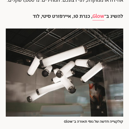
אחידה או ממוקדת, לפי רצונכם. המחירים: מ־1,000 שקלים.
להשיג ב־
Glow
, כנרת 10, איירפורט סיטי, לוד
קולקצייה חדשה של גופי תאורה ב־Glow