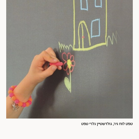
טפט לוח גיר, גולדשטיין גלרי טפט