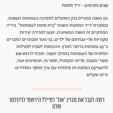
קונים ותורמים – יריד מתנות
גם השנה מתגייס בנק הפועלים לתמיכה בעמותות השונות,
במסגרת יריד המתנות השנתי "בית פתוח לעמותות". ביריד,
המתקיים זה השנה התשיעית, יוצעו למכירה יצירות
מקוריות פרי עבודתם של ילדים, בני נוער ומבוגרים החברים
ב־45 עמותות ברחבי הארץ. ההכנסות יועברו לפעילות
החיונית של העמותות במהלך השנה. תוכלו לרכוש שם
מוצרי מטבח, פריטי טקסטיל, חפצי נוי, תכשיטים ועוד,
ולהעניקם כמתנת חג מיוחדת עם ערך מוסף. המחירים:
מ־10 שקלים
רוצה לקבל את מגזין ״את״ למייל? הירשמי לניוזלטר
שלנו