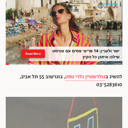
ישר ולעניין: 14 פריטי פסים עם טוויסט
Read More
שילכו איתכן כל הקיץ
להשיג ב
גולדשטיין גלרי טפט
, בוגרשוב 55 תל אביב,
5283610־03