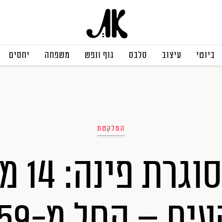
ביוטי
עיצוב
סלבס
גוף ונפש
משפחה
יחסים
המלקטת
מתנה ש
ם – החל מ-59 ש"ח