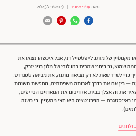
מאת
עפרי איוניר
|
9 באפריל 2025
88 שיתופים | 132 צפיות
 מקמפיין של מותג לייפסטייל דני, אבל איכשהו מצאו את
ה שהוא, נר ריחני שמריח כמו לובי של מלון בניו יורק,
צריך כדי לשדר שאת לא רק מביאה מתנה, את מביאה סטנדרט.
קת – בין אם את בדרך לארוחה משפחתית, מחפשת תשומת
 את זה אצלך בבית. אז ריכזנו את המארזים הכי יפים,
כמו באינסטגרם – הפרזנטציה היא חצי מהעניין. כי כשזה
מים).