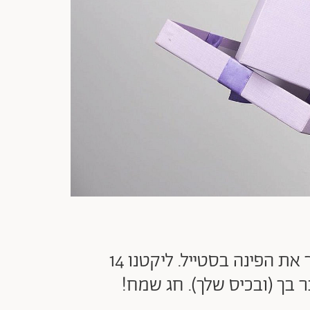
לא הספקת להתארגן על מתנה לחג? תנשמי עמוק, אנחנו פה בשביל לסגור לך את הפינה בסטייל. ליקטנו 14
 בך (ובכיס שלך). חג שמח!