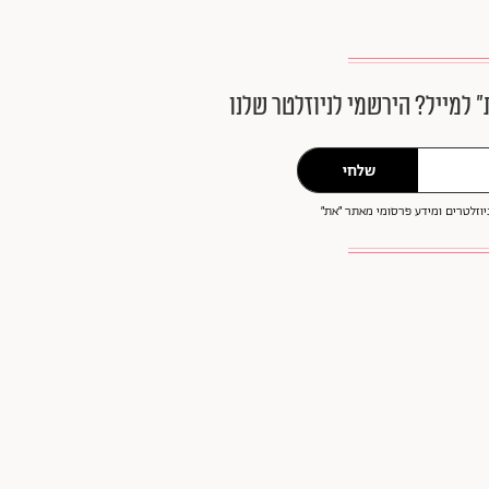
״ למייל? הירשמי לניוזלטר שלנו
שלחי
וזלטרים ומידע פרסומי מאתר ״את״