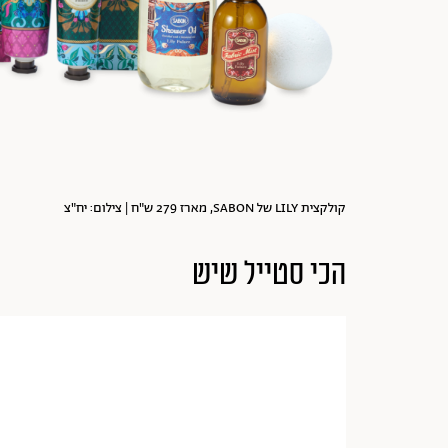
קולקצית LILY של SABON, מארז 279 ש"ח | צילום: יח"צ
הכי סטייל שיש