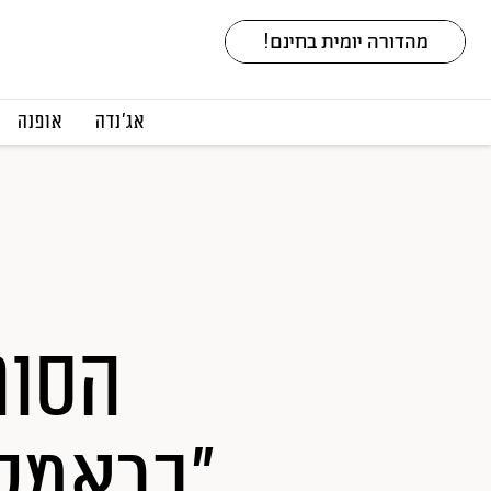
אג׳נדה
אופנה
הסופ
"כראמל"