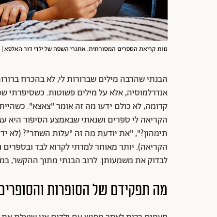
מות קריאת הספרים המסורתית. אתגרי השפה של ילדי דור האלפא | צילום: mages
הבנתי שהרבה מילים שברורות לי, לא בהכרח ברורות 
אנדרלמוסיה, אלא על מילים פשוטות. כשסיפרתי ש
קדומה, לא כולם ידעו מה זה אומר "צאצא". כשהייתי
הקריאה לי ספרים ושנאתי שבאמצע הסיפור היא ע
תימהון?", "את יודעת מה זה "עלות השחר"? (לא ידע
הקריאה). יותר מאוחר למדתי לקרוא לבד ובספרים נ
לבדוק את משמעותן. לרוב הבנתי מתוך ההקשר, במי
מה תפקידם של הסופרות והסופרים 