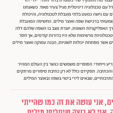
צמי מה התפקיד שלי כסופרת בדור הזה? "ילדי דור
" – הדור הראשון שנולד כולו במאה ה-21, וגדל עם טכנולוגיה דיגיטלית מגיל צעיר מאוד. כשאנחנו
 עם גישה כמעט בלתי מוגבלת לטכנולוגיה, והיכולת
שמעותי ברכישת שפה ואוצר מילים. החשיפה המוגבלת
ך האפליקציות השונות, יוצרת מצב בו השפה שלהם דלה
טכנולוגיות מרשימות שלא היו בדורות קודמים, אך חסר
אשר מפתחת יכולות לשוניות, הבנה עמוקה ואוצר מילים
יע וייחודי. הסופרים משמשים כגשר בין העולם המהיר
 והכתיבה. תפקידם כולל לא רק כתיבת סיפורים מרתקים
תרבותיים, שבאים לידי ביטוי בשפה ובאוצר המילים.
ם, אני עושה את זה כמו שהייתי
. אני לא רוצה שיחליפו מילים