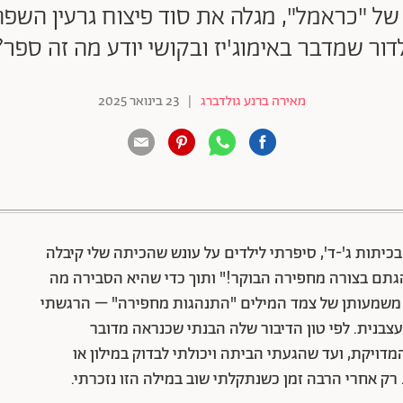
ל "כראמל", מגלה את סוד פיצוח גרעין השפה 
דור שמדבר באימוג'יז ובקושי יודע מה זה ספר?
מאירה ברנע גולדברג
|
23 בינואר 2025
88 שיתופים | 132 צפיות
יתות ג'-ד', סיפרתי לילדים על עונש שהכיתה שלי קיבלה
גתם בצורה מחפירה הבוקר!" ותוך כדי שהיא הסבירה מה
מה משמעותן של צמד המילים "התנהגות מחפירה" – הרגשתי
צבנית. לפי טון הדיבור שלה הבנתי שכנראה מדובר
ויקת, ועד שהגעתי הביתה ויכולתי לבדוק במילון או
רק אחרי הרבה זמן כשנתקלתי שוב במילה הזו נזכרתי.