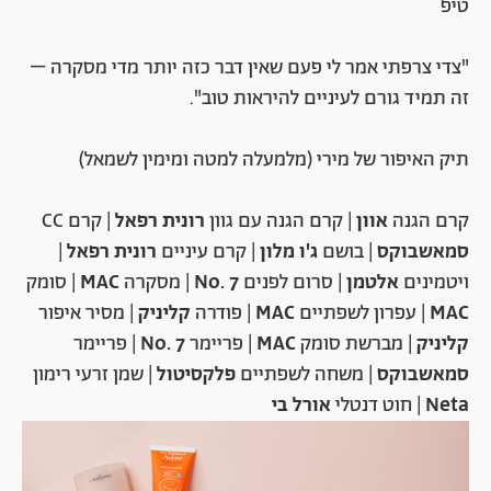
טיפ
"צדי צרפתי אמר לי פעם שאין דבר כזה יותר מדי מסקרה –
זה תמיד גורם לעיניים להיראות טוב".
תיק האיפור של מירי (מלמעלה למטה ומימין לשמאל)
קרם הגנה
אוון
| קרם הגנה עם גוון
רונית
רפאל
| קרם CC
סמאשבוקס
| בושם
ג'ו מלון
| קרם עיניים
רונית רפאל
|
ויטמינים
אלטמן
| סרום לפנים
No. 7
| מסקרה
MAC
| סומק
MAC
| עפרון לשפתיים
MAC
| פודרה
קליניק
| מסיר איפור
קליניק
| מברשת סומק
MAC
| פריימר
No. 7
| פריימר
סמאשבוקס
| משחה לשפתיים
פלקסיטול
| שמן זרעי רימון
Neta
| חוט דנטלי
אורל בי