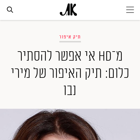
אג׳נדה
תיק איפור
אופנה
מ־HD אי אפשר להסתיר
כלום: תיק האיפור של מירי
ביוטי
נבו
סלבס
ערוצים נוספים
המגזין