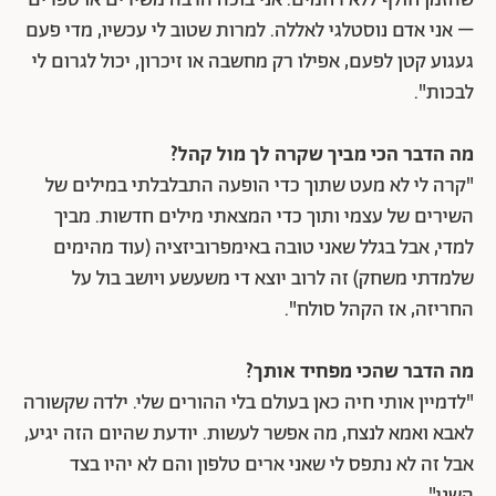
שהזמן חולף ללא רחמים. אני בוכה הרבה משירים או ספרים
– אני אדם נוסטלגי לאללה. למרות שטוב לי עכשיו, מדי פעם
געגוע קטן לפעם, אפילו רק מחשבה או זיכרון, יכול לגרום לי
לבכות".
מה הדבר הכי מביך שקרה לך מול קהל?
"קרה לי לא מעט שתוך כדי הופעה התבלבלתי במילים של
השירים של עצמי ותוך כדי המצאתי מילים חדשות. מביך
למדי, אבל בגלל שאני טובה באימפרוביזציה (עוד מהימים
שלמדתי משחק) זה לרוב יוצא די משעשע ויושב בול על
החריזה, אז הקהל סולח".
מה הדבר שהכי מפחיד אותך?
"לדמיין אותי חיה כאן בעולם בלי ההורים שלי. ילדה שקשורה
לאבא ואמא לנצח, מה אפשר לעשות. יודעת שהיום הזה יגיע,
אבל זה לא נתפס לי שאני ארים טלפון והם לא יהיו בצד