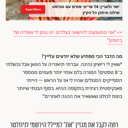
ישר ולעניין: 14 פריטי פסים עם טוויסט
Read More
שילכו איתכן כל הקיץ
>> "אני מתאמצת להישאר בצללים. זה נותן לי אשליה של
ביטחון"
מה הדבר הכי מפתיע שלא יודעים עלייך?
"שאין לי רישיון נהיגה. עברתי תיאוריה על הוואן אבל נכשלתי
ב־8 טסטים! המורה בלם אותי יותר פעמים ממספר
הספייקים הסגולים שהיו לי אז על הראש – הייתי
פאנקיסטית רצינית בתקופה ההיא. בסוף הבנתי שיותר
בטוח לכולנו שאשאיר את ההגה לאחרים".
רוצה לקבל את מגזין ״את״ למייל? הירשמי לניוזלטר