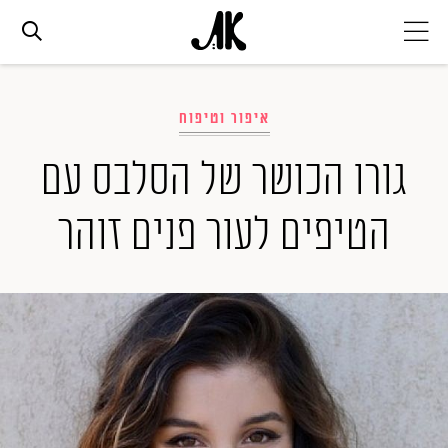
אג׳נדה
איפור וטיפוח
אופנה
גורו הכושר של הסלבס עם
הטיפים לעור פנים זוהר
ביוטי
סלבס
ערוצים נוספים
המגזין