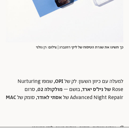
כך תשיגו את שגרת הטיפוח של ליקי רוזנברג | צילום: רן גולני
למעלה עם כיוון השעון:
לק של
OPI,
שמפו Nurturing
Rose
של ניל'ס יארד,
בושם –
מולקולה 02,
סרום
Advanced Night Repair של
אסתי לאודר,
סומק של
MAC
איפור וטיפוח
תיקים
טיפוח העור
ליקי רוזנברג