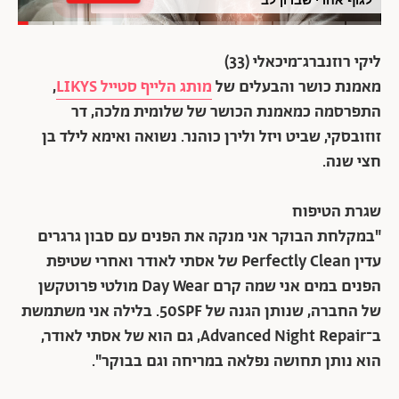
ליקי רוזנברג־מיכאלי
(33)
מאמנת כושר והבעלים של
מותג הלייף סטייל LIKYS
,
התפרסמה כמאמנת הכושר של שלומית מלכה, דר
זוזובסקי, שביט ויזל ולירן כוהנר. נשואה ואימא לילד בן
חצי שנה.
שגרת הטיפוח
"במקלחת הבוקר אני מנקה את הפנים עם סבון גרגרים
עדין Perfectly Clean של אסתי לאודר ואחרי שטיפת
הפנים במים אני שמה קרם Day Wear מולטי פרוטקשן
של החברה, שנותן הגנה של 50SPF. בלילה אני משתמשת
ב־Advanced Night Repair, גם הוא של אסתי לאודר,
הוא נותן תחושה נפלאה במריחה וגם בבוקר".