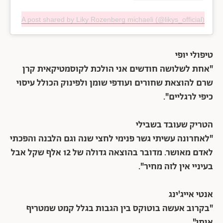
A post shared by Liky Rozenberg michaeli (@likys_official)
טיפולי יופי
"אחת לשלושה חודשים אני הולכת לקוסמטיקאית קרן
שרם להוצאת שחורים ועודפי שומן ולפינוק הכולל עיסוי
כיפי לרגליים".
הטריק שעובד בשבילי
"לאחרונה עשיתי גשר פנימי לחצי שנה וגם הלבנה והפכתי
לאדם מאושר. מדובר בהוצאה גדולה של 12 אלף שקל אבל
בעיניי אין לזה מחיר".
אנטי אייג'ינג
"בקרוב אעשה בוטוקס בין הגבות בגלל קמט שמטריף
אותי".