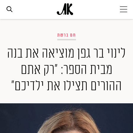
אג׳נדה
חם ברשת
אופנה
לינוי בר גפן מוציאה את בנה
מבית הספר: "רק אתם
ביוטי
ההורים תצילו את ילדיכם"
סלבס
ערוצים נוספים
המגזין