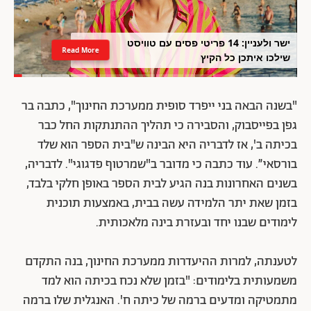
ישר ולעניין: 14 פריטי פסים עם טוויסט
Read More
שילכו איתכן כל הקיץ
"בשנה הבאה בני ייפרד סופית ממערכת החינוך", כתבה בר
גפן בפייסבוק, והסבירה כי תהליך ההתנתקות החל כבר
בכיתה ב', אז לדבריה היא הבינה ש"בית הספר הוא שלד
בורסאי”. עוד כתבה כי מדובר ב"שמרטוף פדגוגי". לדבריה,
בשנים האחרונות בנה הגיע לבית הספר באופן חלקי בלבד,
בזמן שאת יתר הלמידה עשה בבית, באמצעות תוכנית
לימודים שבנו יחד ובעזרת בינה מלאכותית.
לטענתה, למרות ההיעדרות ממערכת החינוך, בנה התקדם
משמעותית בלימודים: "בזמן שלא נכח בכיתה הוא למד
מתמטיקה ומדעים ברמה של כיתה ח'. האנגלית שלו ברמה