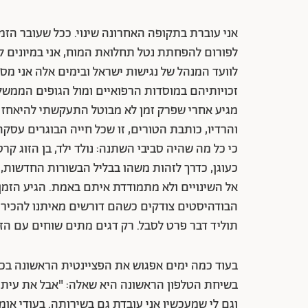
אני עוברת בתקופה האחרונה שינוי. ככל שעובר הז
לפורום להפחתת נטל תחלואת המוח, אני במיונים לק
לוועד המנהל של נגישות ישראל ובימים אלה אני מסי
זכויותיהם במוסדות הרפואיים ומול הגופים הממשלת
מגיע אחרי שפרק זמן לא מבוטל התעקשתי להיאחז בז
והרדיו, כותבת הטורים, זו שכל חייה הבוגרים עסקה
כי כל מה שהיה סביבי השתנה: נולד ילד, בן הזוג ק
כעוגן, כדרך לזהות משהו בבליל הבשורות החדשות
אל השינויים ולא מתמודדת איתם באמת. הגיע הזמן 
הבודהיסטים צודקים כשהם דורשים מאיתנו להכיר ב
תוליד דבר פרט לסבל. רק דגים מתים שוחים עם הז
בעוד כמה ימים אפגוש את הפציינטית הראשונה בכו
בשיחת הטלפון הראשונה היא שאלה: "אבל את עיתונ
וגם לי שמעכשיו אני עובדת גם בשירותה. בעודי או