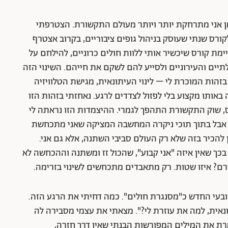
מן אני מתרחקת יותר ויותר מעולם התקשורת. הצטרפתי
ורס שנתי שעוסק בניהול גופים ציבוריים, בקרוב אצטרף
ימת קורס שיכשיר אותי ללוות חולים כרוניים, להילחם על
יים והעירוניים ולסייע להם לשקם את חייהם. השינוי הזה
הות המוכרת לי – לינוי העיתונאית, מגישת הטלוויזיה
 באותו מקצוע בלי לפזול לצדדים לרגע. נאחזתי בזהות הזו
רס, שוק התקשורת התהפך לגמרי. ההיצמדות הזו נראתה לי
, אבל בתוך תוכי ניקרה המחשבה המציקה שאני מתכחשת
להכיר בזה שלא רק העולם סביבי השתנה, אלא גם אני.
כך שאין איזה "אני קבוע", שהכול זז ומשתנה וההכחשה לא
רם? איזו שטות. רק מתאבדים מתכחשים לשינוי בזרימה.
בעי החדש כ"מסנגרת חולים". כמה דחיתי את הרגע הזה.
אית, למה את עוזרת לי?". מצאתי את עצמי מסבירה לה
מרת את המילים המפורשות הבנתי שאין דרך חזרה,