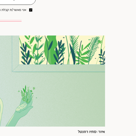
אני מאשר/ת קבלת ני
איור: סתיו רוזנטל