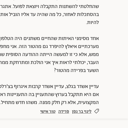
שהחלטתי להשתנות התקבלה ויוצאת לפועל. אתגר ח
בהסתכלות לאחור, כל מה שהיה עד אליו הוביל אותי
להיות.
אחד מסימני האיתות שהחיים משתנים היה הטלפון מ
מערכתיים איאלץ להיפרד גם מהטור הזה. אני מחפשת 
ממש, אלא כי זו למעשה הייתה ההודעה הסופית שהג
העבר, יכולתי לראות איך אני הולכת ומתרחקת ממה ש
השער בפרידה מהטור?
עדיין אשדר בגלצ, עדיין אשדר קרבות איגרוף בצ'רלט
אם היא תתקבל בערוץ שהתעניין בה התעניינות ראשו
המקצועית, אלא רק חלק ממנה. משהו חדש מתחיל. ט
לינוי בר גפן
פרידה
טור אישי