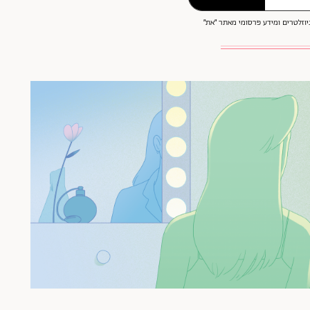
וזלטרים ומידע פרסומי מאתר ״את״