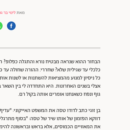
מאת
לינוי בר גפ
88 שיתופים | 132 צפיות
הבחור ההוא שנראה מבטיח נורא והתגלה כפלופ? הר
כלכלי עד שגילית שלא? שחררי. ההורה שחולה עד כד
כל ניסיון למנוע מהמציאות להשתנות או לשנות אותנ
אצלי בשנים האחרונות. היא התחדדה לי בין השאר
גוף ונפח כשאנחנו אומרים אותה בקול רם.
בן זוגי כתב לדודו טסה את המשפט האייקוני: "עדיף
דווקא הפזמון של אותו שיר של טסה: "בסוף מתרגלי
את המאוויים הכמוסים, אלא בראש ובראשונה להימנע