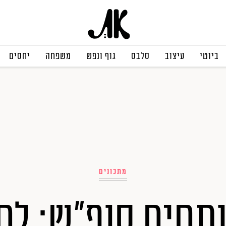
ביוטי
עיצוב
סלבס
גוף ונפש
משפחה
יחסים
מתכונים
תחים סופ"ש: לח