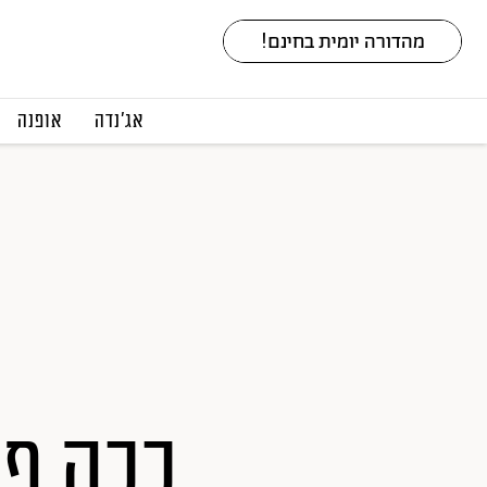
אג׳נדה
אופנה
ככה פו