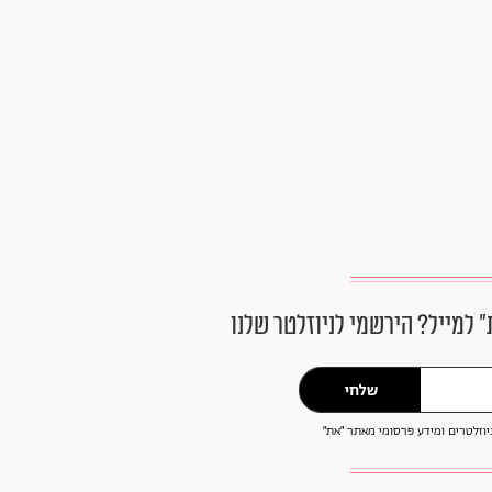
״ למייל? הירשמי לניוזלטר שלנו
שלחי
וזלטרים ומידע פרסומי מאתר ״את״