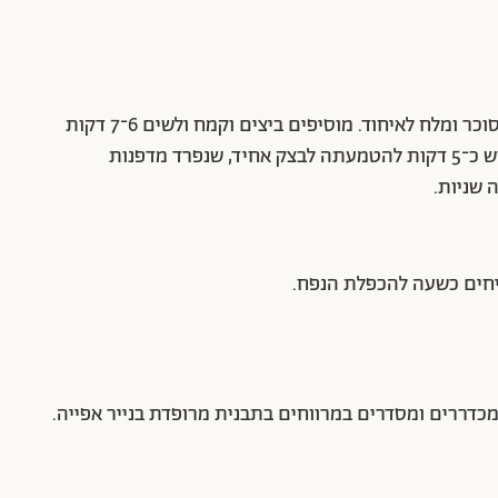
מערבלים בקערת מיקסר עם וו לישה מים, שמרים, סוכר ומלח לאיחוד. מוסיפים ביצים וקמח ולשים 6־7 דקות
לבצק אחיד. מוסיפים בהדרגה חמאה וממשיכים ללוש כ־5 דקות להטמעתה לבצק אחיד, שנפרד מדפנות
 שניות.
חים כשעה להכפלת הנפח.
לקים במשקל 50 גרם האחד, מכדררים ומסדרים במרווחים בתבנית מרופדת בנייר אפייה.