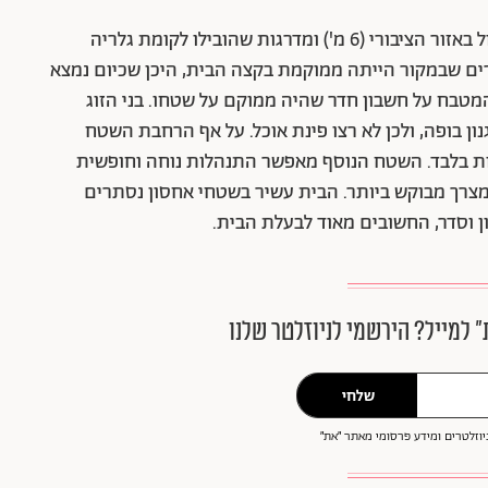
כללה הדירה שישה חדרים, חלל כפול באזור הציבורי (6 מ') ומדרגות שהובילו לקומת גלריה
ורים שבמקור הייתה ממוקמת בקצה הבית, היכן שכיום נמצא
מטבח על חשבון חדר שהיה ממוקם על שטחו. בני הזוג
ון בופה, ולכן לא רצו פינת אוכל. על אף הרחבת השטח
ת בלבד. השטח הנוסף מאפשר התנהלות נוחה וחופשית
צרך מבוקש ביותר. הבית עשיר בשטחי אחסון נסתרים
ון וסדר, החשובים מאוד לבעלת הבית.
״ למייל? הירשמי לניוזלטר שלנו
שלחי
וזלטרים ומידע פרסומי מאתר ״את״