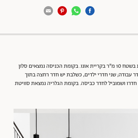
88 שיתופים | 132 צפיות
דירת לופט קבלנית בשטח 150 מ"ר + מרפסת בשטח 10 מ"ר בקריית אונו. בקומת הכניסה נמצאים סלון
עבודה; שני חדרי ילדים, כשלבת יש חדר רחצה בתוך
דרו ושמוביל לחדר כביסה. בקומת הגלריה נמצאת סוויטת