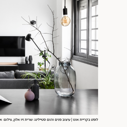
לופט בקריית אונו | עיצוב פנים והום סטיילינג: שרית זיו אלון, צילום: א