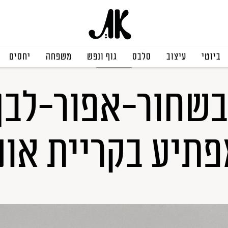
ביוטי
עיצוב
סלבס
גוף ונפש
משפחה
יחסים
בתים יפים
בשחור-אפור-לבן:
תיע בקריית אונ