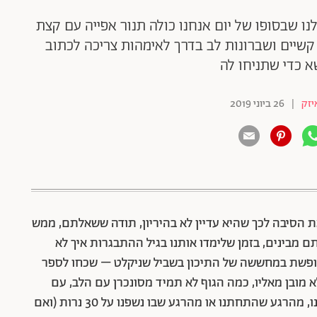
ו שבסופו של יום אנחנו כולה תנור אפייה עם קצת
שיים ושברונות לב בדרך לאימהות צריכה לכתוב
א כדי שתניחו לה
יזק
|
26 ביוני 2019
 הסיבה לכך שהיא עדיין לא בהיריון, תודה ששאלתם, ממש
ם מבינים, בזמן שלימדו אותנו בגיל ההתבגרות איך לא
עופשת במחששה של התיכון בשביל שניקלט – שכחו לספר
 מובן מאליו, כמה הגוף לא תמיד מסונכרן עם הלב, עם
הכמיהה לאימהות. עוד שכחו לספר לנו שהרחם שלנו, מהרגע שהתחתנו או מהרגע שבו נשפנו על 30 נרות (ואם