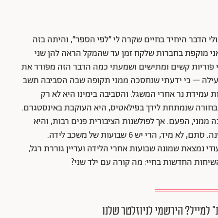
ולי הדבר היחיד בחיים שקרה לי ״לפי הספר״, והיתה בזה
 אני מוקפת בחברות שלקח זמן עד שהמקל הראה להן שני
לי פוריות קשים ומתישים ושמעתי כמה הדבר הזה מפורר את
מגעילה – כי ידעתי שנחסכה ממני תקופה שבה הסביבה תשב
ות עמידת נר אחרי המשגל. והסביבה בימינו היא לא רק
 הבחורה שנמתחת לידך בפילאטיס, היא העוקבת באינסטגרם.
ממני, הפעם. אך לפולשנות הציבורית פנים רבות, והיא
זוקפת את ראשה מיד כשסיימו לתפור לך את הוואגינה. סתם, לא מיד, הרי יש 6 שבועות של משכב לידה.
י נמצאת שמונה שבועות אחרי הלידה ועדיין גוררת רגל,
שיחות החדשות בחיי: מה קורה עם ילד שני?
״ למייל? הירשמי לניוזלטר שלנו