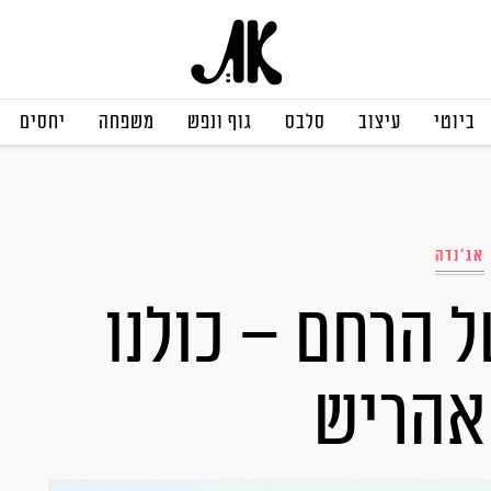
ביוטי
עיצוב
סלבס
גוף ונפש
משפחה
יחסים
אג'נדה
 הרחם – כולנו
 אהריש