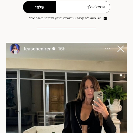
שלחי
אני מאשר/ת קבלת ניוזלטרים ומידע פרסומי מאתר ״את״