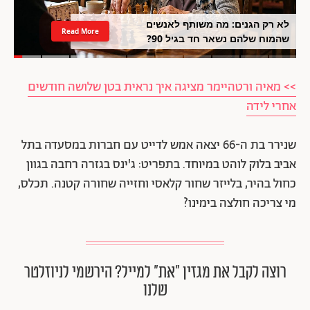
לא רק הגנים: מה משותף לאנשים
Read More
שהמוח שלהם נשאר חד בגיל 90?
>> מאיה ורטהיימר מציגה איך נראית בטן שלושה חודשים
אחרי לידה
שנירר בת ה-66 יצאה אמש לדייט עם חברות במסעדה בתל
אביב בלוק לוהט במיוחד. בתפריט: ג'ינס בגזרה רחבה בגוון
כחול בהיר, בלייזר שחור קלאסי וחזייה שחורה קטנה. תכלס,
מי צריכה חולצה בימינו?
רוצה לקבל את מגזין ״את״ למייל? הירשמי לניוזלטר
שלנו