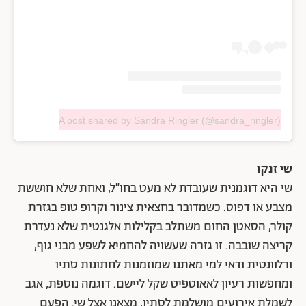
A post shared by Sandra Ringler (@sandra_ringler)
שי זנקו
שי היא דוגמנית שעובדת לא מעט בחו״ל, ואחת שלא חוששת
מצבע או דפוס. כשמדובר בחצאית צינור וקרופ טופ בגזרת
קולר, הסאטן החום משתלב בקלילות אלגנטית שלא נעדרת
קריצה שובבה. זו גזרה שעשויה להחמיא לשפע מבני גוף,
ורלוונטית ודאי למי מאתנו שמוזמנות לחתונות סתיו
ומחפשות רעיון לאאוטפיט שקל ליישם. דוגמה נוספת, אגב
לשמלת אירועים מושלמת לסתיו, מצאנו אצל שי. הפעם