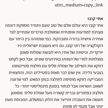
utm_medium=copy_link
אתי קובו
אתי קובו היא עולם שלם של טוב טעם ותמיד מספקת דוגמה
מצוינת למודעות אופנתית שמשלבת טרנדים עונתיים לצד
אמירה אישית ברורה ומובהקת. כמי שמזוהה בין היתר עם
הקולקציה של רוני קובו, גם היא מעצבת ישראלית-ניו
יורקרית, וגיסתה של אתי, היא לובשת שמלות סאטן
מוצלחות למדי של המותג באירועים שונים. אבל כאן לקחנו
דווקא את השילוב של שמלת סליפ עם חולצת סטייטמנט
בצבעי גלידה. אין שום דבר מאוס בסטיילינג הזה, והחצאית
המבריקה דווקא מוסיפה לחולצה בגוון המאט. למי שרוצה
לשאוב השראה אבל לבחור בסגנון מינמליסטי יותר- כל
חולצת כפתורים גברית קשורה מעל שמלת סליפ מסאטן
תעשה את העובדה ותייצר את הלוק המושלם, המכוסה מעט
יותר אבל סקסי לא פחות.