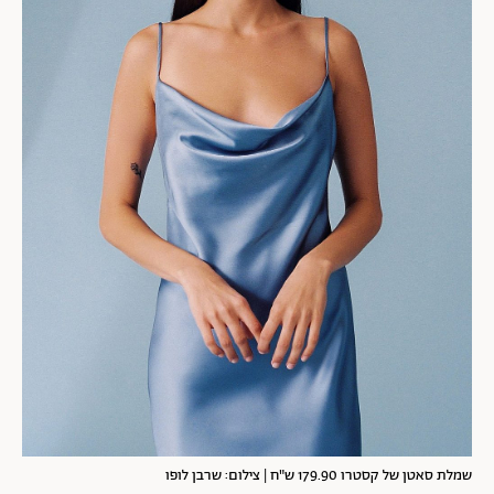
שמלת סאטן של קסטרו 179.90 ש"ח | צילום: שרבן לופו