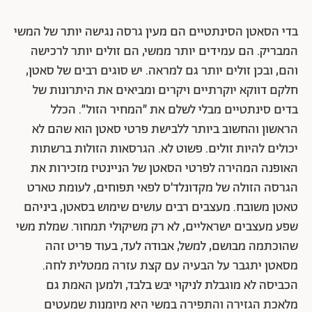
בדי הסאטן הסינתטיים הם מעין גרסה נגישה יותר של המשי
המבריק. הם עמידים יותר ממשי, הם זולים יותר לרכישה
והם, ובכן זולים יותר גם למראה. יש סוגים רבים של סאטן,
חלקם דווקא יוקרתיים ויקרים ומביאים את היתרונות של
בדים סינתטיים מבלי לשלם את ״המחיר הזול״. הכלל
הראשון והחשוב ביותר ללבישת פרטי סאטן הוא שהם לא
יכולים להיות זולים. פשוט לא. הגרסאות הזולות ברשתות
האופנה המהירה לפרטי הסאטן של הניינטיז מזכירות את
הגרסה הזולה של מקדונלד׳ס לפאי תפוחים, לעומת טארט
טאטן משובח. מעצבים רבים עושים שימוש בסאטן, ביניהם
שפע מעצבים ישראליים, לא רק משיקולי תמחור. שמלת משי
שהוכתמה מבושם, למשל, אבודה לעד, בעוד פריט זהה
מסאטן יתגבר על הבעיה עם קצת עזרה ממטלית לחה.
הכביסה לא מוגבלת לניקוי יבש בלבד, ולמען האמת גם
מלאכת הגזירה והתפירה במשי היא מיומנות שמעטים