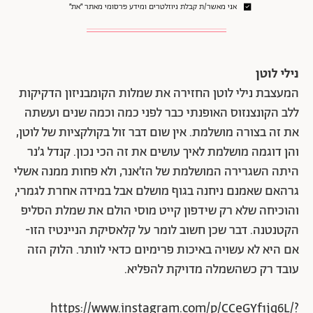
אני מאשר/ת קבלת ניוזלטרים ומידע פרסומי מאתר ״את״
נילי לוטן
המעצבת נילי לוטן החזירה את שמלות הקומבניזון הדקיקות
ללב הקונצנזוס האופנתי כבר לפני כמה וכמה שנים ועשתה
את זה בצורה מושלמת. אין שום דבר זול בקולקציות של לוטן,
והן דוגמה מושלמת לאיך עושים את זה הכי נכון. קנדל ג׳נר
היתה השגרירה המושלמת של הז׳אנר, ולא פחות ממנה אשלי
גרהאם שאמנם ניחנה בגוף מושלם אבל במידה אחרת לגמרי,
והוכיחה שלא רק שידפון קייט מוסי הולם את שמלת הסליפ
הקטנטנה. דבר שכן חשוב לומר על קלאסיקת הניינטיז הזו-
אם היא לא עשויה באיכות פרימיום כדאי לוותר. הלוק הזה
עובד רק כשהשמלה מדויקת להפליא.
https://www.instagram.com/p/CCeGYf1jq6L/?