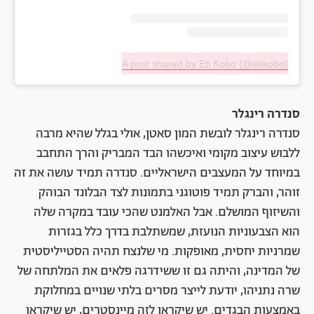
A post shared by Eti Kobo (@etikobo)
סנדרה רינגלר
סנדרה רינגלר לובשת המון סאטן, אולי בגלל שהיא מרבה
ללבוש עיצוב מקומי ואיכשהו הבד המבריק והרך התחבב
במיוחד על המעצבים הישראליים. סנדרה תמיד עושה את זה
זוהר, והברק תמיד פוטוגני בתמונות לצד הבלונד הבוהק
והשיזוף המושלם. אבל האלמנט שהכי עובד במקרה שלה
הוא הצבעוניות הנועזת, שמשתלבת בדרך כלל בגזרות
שמרניות יחסית, מאופקות. מי שלנצח תהיה הסטייליסטית
של המדינה, והיתה גם זו ששידרגה פלאים את המלתחה של
שרה נתניהו, יודעת לייצר מסרים בלתי שנויים במחלוקת
באמצעות הבגדים. יש שיקראו לזה מיינסטרים, יש שיקראו