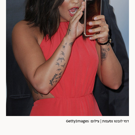
דמי לובטו נפעמת | צילום: GettyImages