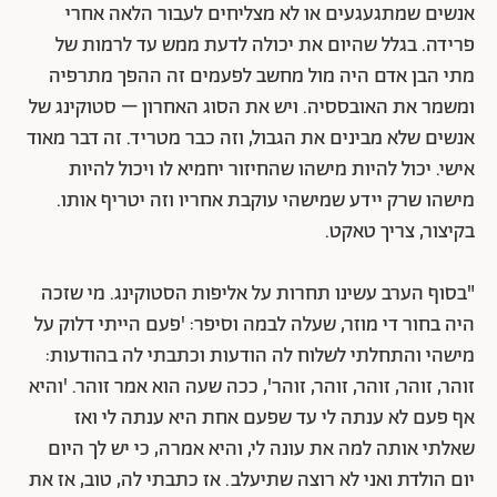
אנשים שמתגעגעים או לא מצליחים לעבור הלאה אחרי
פרידה. בגלל שהיום את יכולה לדעת ממש עד לרמות של
מתי הבן אדם היה מול מחשב לפעמים זה ההפך מתרפיה
ומשמר את האובססיה. ויש את הסוג האחרון – סטוקינג של
אנשים שלא מבינים את הגבול, וזה כבר מטריד. זה דבר מאוד
אישי. יכול להיות מישהו שהחיזור יחמיא לו ויכול להיות
מישהו שרק יידע שמישהי עוקבת אחריו וזה יטריף אותו.
בקיצור, צריך טאקט.
"בסוף הערב עשינו תחרות על אליפות הסטוקינג. מי שזכה
היה בחור די מוזר, שעלה לבמה וסיפר: 'פעם הייתי דלוק על
מישהי והתחלתי לשלוח לה הודעות וכתבתי לה בהודעות:
זוהר, זוהר, זוהר, זוהר, זוהר', ככה שעה הוא אמר זוהר. 'והיא
אף פעם לא ענתה לי עד שפעם אחת היא ענתה לי ואז
שאלתי אותה למה את עונה לי, והיא אמרה, כי יש לך היום
יום הולדת ואני לא רוצה שתיעלב. אז כתבתי לה, טוב, אז את