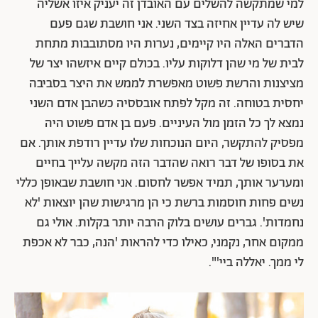
למי שמתקשה להשלים עם האובדן זה יעניק איזו אשליה
שיש לה עדיין אחיזה בצד השני. אני חושבת שגם פעם
הדברים האלה היו קיימים, נערות היו מסתובבות מתחת
לבית של מי שהן דלוקות עליו. בכולם קיים איזשהו יצר של
מציצנות והרשת פשוט מאפשרת לממש את היצר בסביבה
יחסית בטוחה. זה מקל לפתח אובססיה כשהבן אדם השני
נמצא לך כל הזמן מול העיניים. פעם בן אדם פשוט היה
מפסיק להתקשר, היום הנוכחות שלו עדיין רודפת אותך. אם
את בסופו של דבר רואה שהדבר הזה מקשה עלייך בחיים
ומערער אותך, תמיד אפשר לחסום. אני חושבת שבאופן כללי
נשים פחות חוסמות ברשת כי הן מרגישות שהן יוצאות 'לא
נחמדות'. גברים עושים בלוק הרבה יותר בקלות. אולי גם
ממקום אחר, נקמני, כאילו כדי להראות 'הנה, כבר לא אכפת
לי ממך. יאללה ביי'".