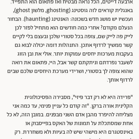
ארבעה דייטים, הכל נראה מבטיח ואז פתאום הוא התפייד.
באנגלית קוראים לזה גוסטינג (ghosting, מלשון ghost),
ועכשיו יש מושג חדש בשכונה: האנטינג (haunting). הבחור
הנעלם מקודם? אחרי כמה חודשים הוא מתחיל לפזר לכן
לייק פה לייק שם, צופה בכל סטורי שלכן ובעצם בלי לקיים
קשר ממשיך לרדוף אתכן. התנהלות דומה יכולה לבוא גם
בעקבות מערכות יחסים עמוקות יותר. אולי את ובן הזוג
לשעבר נפרדתם וניתקתם קשר אבל, היי, פתאום את רואה
שהוא צופה לך בסטורי, ושרידי מערכת היחסים שלכם שבים
לרדוף אותך.
"פרידה היא לא רק דבר פיזי", מסבירה הפסיכולוגית
הקלינית אורה ברקן. "זה קודם כל עניין פנימי, עד כמה אני
מצליחה להיפרד מהבן אדם השני מבפנים. במובן הזה, לא כל
אחת שמסתכלת על תמונות של האקס בפייסבוק או
באינסטגרם היא מישהי שיש לה בעיות ולא משחררת. רק