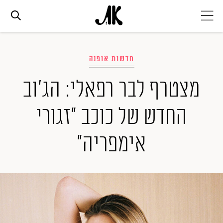
אג׳נדה
חדשות אופנה
אופנה
מצטרף לבר רפאלי: הג'וב
החדש של כוכב "זגורי
ביוטי
אימפריה"
סלבס
ערוצים נוספים
המגזין