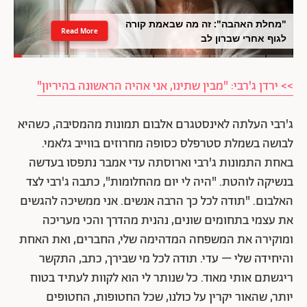
"מחלת האהבה": זה מה שבאמת קורה
Read More
לגוף אחרי שברון לב
>> ירדן ג'רבי: "מבין שתינו, אני אהיה הראשונה בהיריון"
ג'רבי העלתה לאינסטגרם אלבום תמונות מהמסיבה, כשהיא
לבושה בשמלת סטרפלס כסופה מחרוזים בווייב גלאמי.
באחת התמונות ג'רבי וארוסתה עדי אמבר נתפסו בעדשה
בנשיקה לוהטת. "היה לי יום מהחלומות", כתבה ג'רבי לצד
האלבום. "תודה לכל כך הרבה אנשים. אני ממשיכה להגשים
את עצמי בתחומים שונים, נהנית מהדרך והכי מעריכה
ומוקירה את המשפחה המדהימה שלי, החברים, ואת האחת
והיחידה שלי – עדי. תודה לכל מי שבירך, כתב, התקשר
ריגשתם אותי מאוד. כל שנותר לי הוא לקוות לעתיד בטוח
יותר, שהאור יקרין על כולנו, שכל החטופות, החטופים