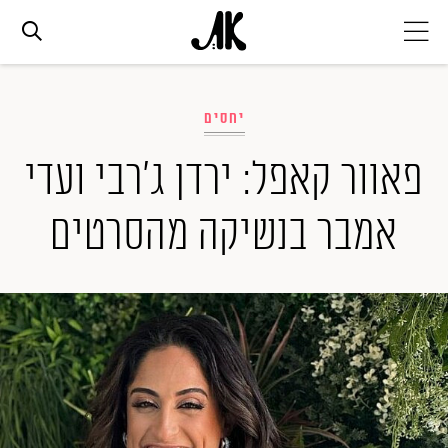
אג׳נדה
יחסים
אופנה
פאוור קאפל: ירדן ג'רבי ועדי
אמבר בנשיקה מהסרטים
ביוטי
סלבס
ערוצים נוספים
המגזין